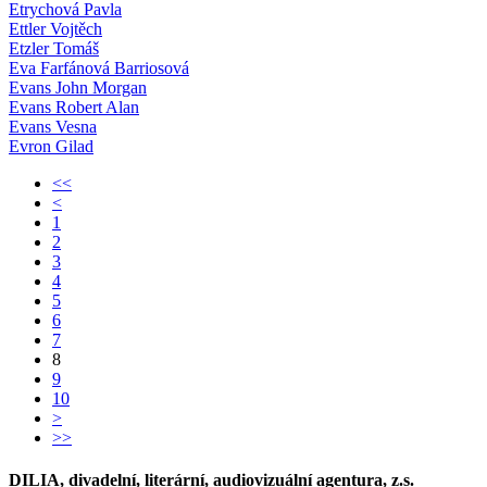
Etrychová Pavla
Ettler Vojtěch
Etzler Tomáš
Eva Farfánová Barriosová
Evans John Morgan
Evans Robert Alan
Evans Vesna
Evron Gilad
<<
<
1
2
3
4
5
6
7
8
9
10
>
>>
DILIA, divadelní, literární, audiovizuální agentura, z.s.