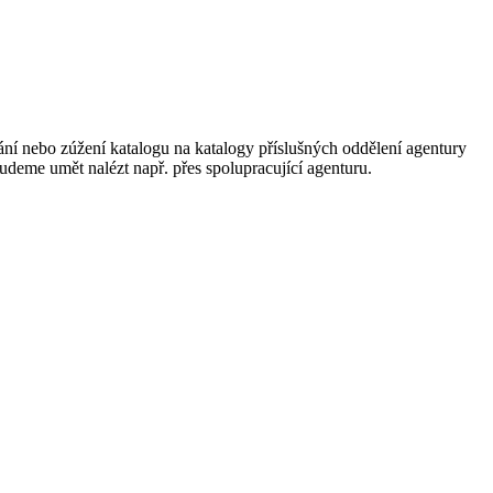
ání nebo zúžení katalogu na katalogy příslušných oddělení agentury
 budeme umět nalézt např. přes spolupracující agenturu.