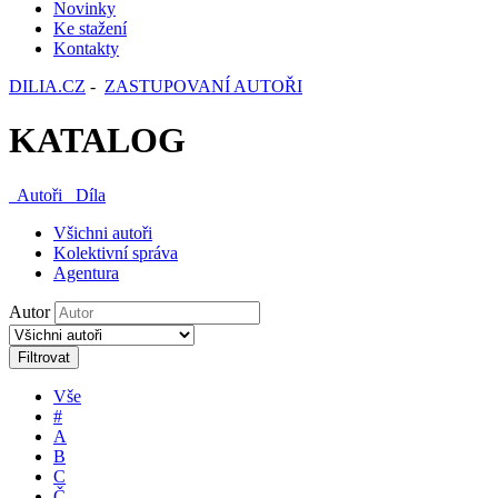
Novinky
Ke stažení
Kontakty
DILIA.CZ
-
ZASTUPOVANÍ AUTOŘI
KATALOG
Autoři
Díla
Všichni autoři
Kolektivní správa
Agentura
Autor
Filtrovat
Vše
#
A
B
C
Č