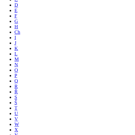
D
E
F
G
H
Ch
I
J
K
L
M
N
O
P
Q
R
Ř
S
Š
T
U
V
W
X