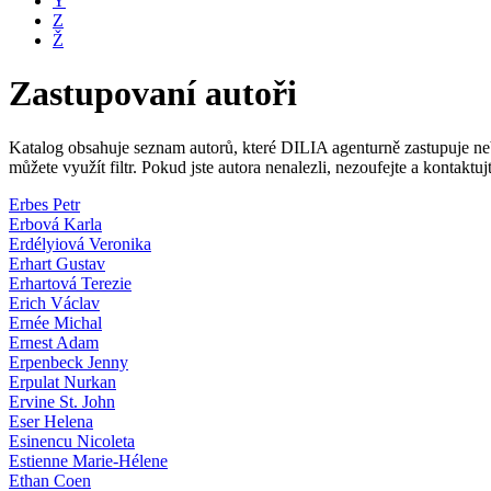
Y
Z
Ž
Zastupovaní autoři
Katalog obsahuje seznam autorů, které DILIA agenturně zastupuje nebo
můžete využít filtr. Pokud jste autora nenalezli, nezoufejte a kontakt
Erbes Petr
Erbová Karla
Erdélyiová Veronika
Erhart Gustav
Erhartová Terezie
Erich Václav
Ernée Michal
Ernest Adam
Erpenbeck Jenny
Erpulat Nurkan
Ervine St. John
Eser Helena
Esinencu Nicoleta
Estienne Marie-Hélene
Ethan Coen