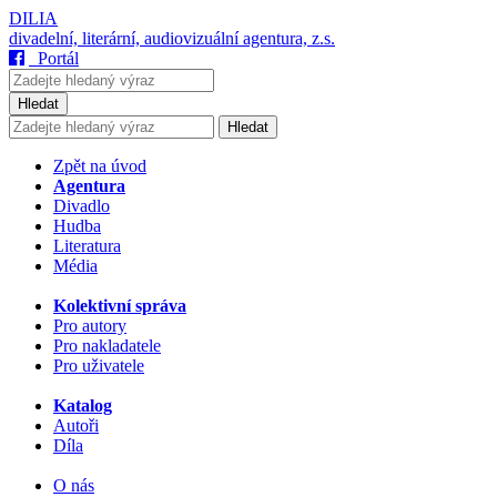
DILIA
divadelní, literární, audiovizuální agentura, z.s.
Portál
Hledat
Hledat
Zpět na úvod
Agentura
Divadlo
Hudba
Literatura
Média
Kolektivní správa
Pro autory
Pro nakladatele
Pro uživatele
Katalog
Autoři
Díla
O nás