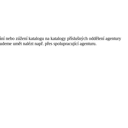
ání nebo zúžení katalogu na katalogy příslušných oddělení agentury
 budeme umět nalézt např. přes spolupracující agenturu.