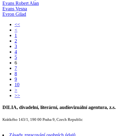
Evans Robert Alan
Evans Vesna
Evron Gilad
<<
<
1
2
3
4
5
6
7
8
9
10
>
>>
DILIA, divadelní, literární, audiovizuální agentura, z.s.
Krátkého 143/1, 190 00 Praha 9, Czech Republic
Zásady zpracování osobních údajů