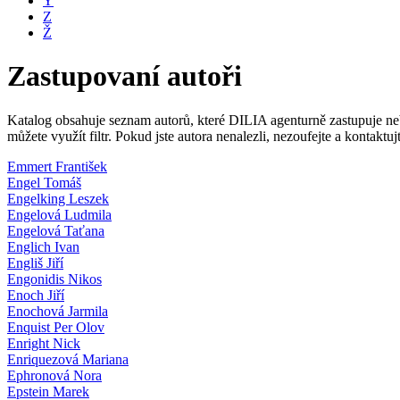
Y
Z
Ž
Zastupovaní autoři
Katalog obsahuje seznam autorů, které DILIA agenturně zastupuje nebo
můžete využít filtr. Pokud jste autora nenalezli, nezoufejte a kontakt
Emmert František
Engel Tomáš
Engelking Leszek
Engelová Ludmila
Engelová Taťana
Englich Ivan
Engliš Jiří
Engonidis Nikos
Enoch Jiří
Enochová Jarmila
Enquist Per Olov
Enright Nick
Enriquezová Mariana
Ephronová Nora
Epstein Marek