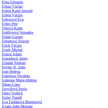
Erba Edoardo
Erban Václav
Erben Karel Jaromír
Erben Václav
Erbenová Eva
Erbes Petr
Erbová Karla
Erdélyiová Veronika
Erhart Gustav
Erhartová Terezie
Erich Václav
Ernée Michal
Ernest Adam
Erpenbeck Jenny
Erpulat Nurkan
Ervine St. John
Eser Helena
Esinencu Nicoleta
Estienne Marie-Hélene
Ethan Coen
Etrychová Pavla
Ettler Vojtěch
Etzler Tomáš
Eva Farfánová Barriosová
Evans John Morgan