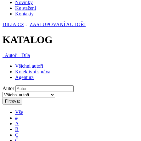
Novinky
Ke stažení
Kontakty
DILIA.CZ
-
ZASTUPOVANÍ AUTOŘI
KATALOG
Autoři
Díla
Všichni autoři
Kolektivní správa
Agentura
Autor
Filtrovat
Vše
#
A
B
C
Č