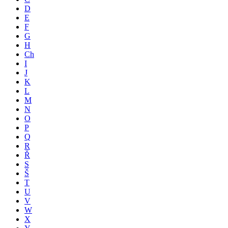
D
E
F
G
H
Ch
I
J
K
L
M
N
O
P
Q
R
Ř
S
Š
T
U
V
W
X