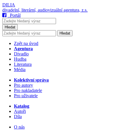
DILIA
divadelní, literární, audiovizuální agentura, z.s.
Portál
Hledat
Hledat
Zpět na úvod
Agentura
Divadlo
Hudba
Literatura
Média
Kolektivní správa
Pro autory
Pro nakladatele
Pro uživatele
Katalog
Autoři
Díla
O nás