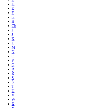
D
E
F
G
H
Ch
I
J
K
L
M
N
O
P
Q
R
Ř
S
Š
T
U
V
W
X