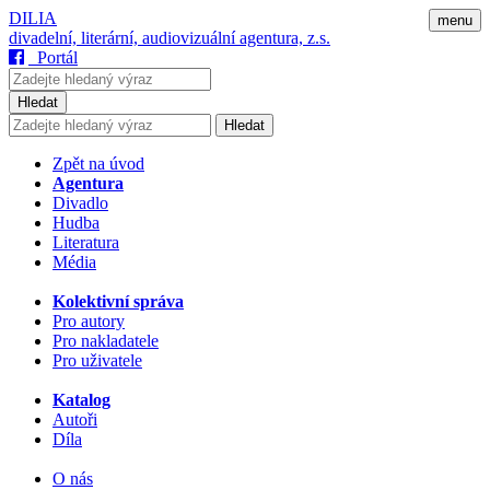
DILIA
menu
divadelní, literární, audiovizuální agentura, z.s.
Portál
Hledat
Hledat
Zpět na úvod
Agentura
Divadlo
Hudba
Literatura
Média
Kolektivní správa
Pro autory
Pro nakladatele
Pro uživatele
Katalog
Autoři
Díla
O nás