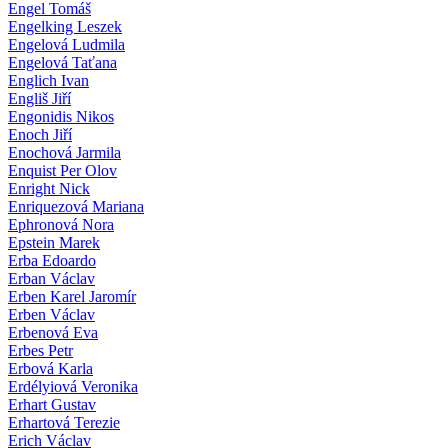
Engel Tomáš
Engelking Leszek
Engelová Ludmila
Engelová Taťana
Englich Ivan
Engliš Jiří
Engonidis Nikos
Enoch Jiří
Enochová Jarmila
Enquist Per Olov
Enright Nick
Enriquezová Mariana
Ephronová Nora
Epstein Marek
Erba Edoardo
Erban Václav
Erben Karel Jaromír
Erben Václav
Erbenová Eva
Erbes Petr
Erbová Karla
Erdélyiová Veronika
Erhart Gustav
Erhartová Terezie
Erich Václav