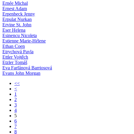
Ernée Michal
Ernest Adam
Erpenbeck Jenny
Erpulat Nurkan
Ervine St. John
Eser Helena
Esinencu Nicoleta
Estienne Marie-Hélene
Ethan Coen
Etrychová Pavla
Ettler Vojtěch
Etzler Tomáš
Eva Farfánová Barriosová
Evans John Morgan
<<
<
1
2
3
4
5
6
7
8