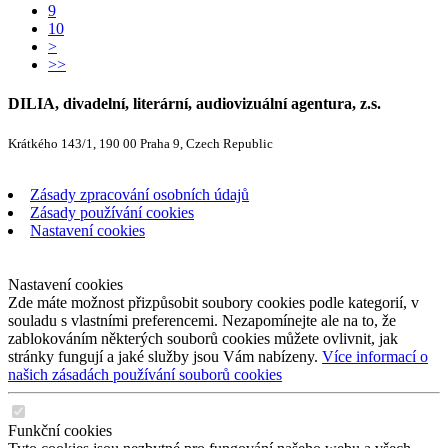
9
10
>
>>
DILIA, divadelní, literární, audiovizuální agentura, z.s.
Krátkého 143/1, 190 00 Praha 9, Czech Republic
Zásady zpracování osobních údajů
Zásady používání cookies
Nastavení cookies
Nastavení cookies
Zde máte možnost přizpůsobit soubory cookies podle kategorií, v
souladu s vlastními preferencemi. Nezapomínejte ale na to, že
zablokováním některých souborů cookies můžete ovlivnit, jak
stránky fungují a jaké služby jsou Vám nabízeny.
Více informací o
našich zásadách používání souborů cookies
Funkční cookies