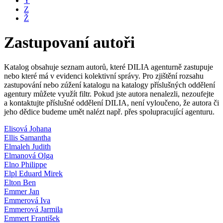
Y
Z
Ž
Zastupovaní autoři
Katalog obsahuje seznam autorů, které DILIA agenturně zastupuje
nebo které má v evidenci kolektivní správy. Pro zjištění rozsahu
zastupování nebo zúžení katalogu na katalogy příslušných oddělení
agentury můžete využít filtr. Pokud jste autora nenalezli, nezoufejte
a kontaktujte příslušné oddělení DILIA, není vyloučeno, že autora či
jeho dědice budeme umět nalézt např. přes spolupracující agenturu.
Elisová Johana
Ellis Samantha
Elmaleh Judith
Elmanová Olga
Elno Philippe
Elpl Eduard Mirek
Elton Ben
Emmer Jan
Emmerová Iva
Emmerová Jarmila
Emmert František