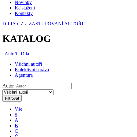
Novinky
Ke stažení
Kontakty
DILIA.CZ
-
ZASTUPOVANÍ AUTOŘI
KATALOG
Autoři
Díla
Všichni autoři
Kolektivní správa
Agentura
Autor
Filtrovat
Vše
#
A
B
C
Č