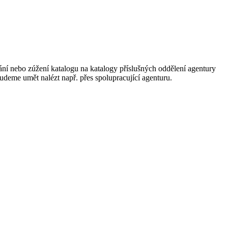
ání nebo zúžení katalogu na katalogy příslušných oddělení agentury
 budeme umět nalézt např. přes spolupracující agenturu.