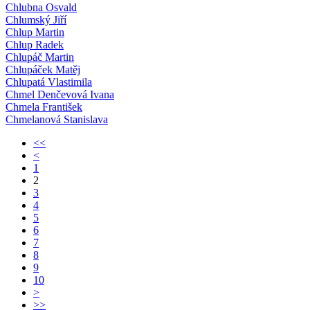
Chlubna Osvald
Chlumský Jiří
Chlup Martin
Chlup Radek
Chlupáč Martin
Chlupáček Matěj
Chlupatá Vlastimila
Chmel Denčevová Ivana
Chmela František
Chmelanová Stanislava
<<
<
1
2
3
4
5
6
7
8
9
10
>
>>