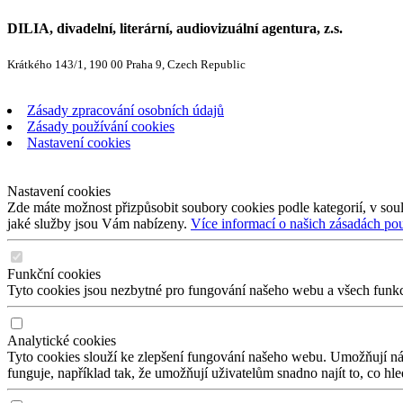
DILIA, divadelní, literární, audiovizuální agentura, z.s.
Krátkého 143/1, 190 00 Praha 9, Czech Republic
Zásady zpracování osobních údajů
Zásady používání cookies
Nastavení cookies
Nastavení cookies
Zde máte možnost přizpůsobit soubory cookies podle kategorií, v soul
jaké služby jsou Vám nabízeny.
Více informací o našich zásadách po
Funkční cookies
Tyto cookies jsou nezbytné pro fungování našeho webu a všech funkcí,
Analytické cookies
Tyto cookies slouží ke zlepšení fungování našeho webu. Umožňují nám
funguje, například tak, že umožňují uživatelům snadno najít to, co hl