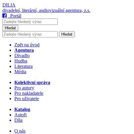
DILIA
divadelní, literární, audiovizuální agentura, z.s.
Portál
Hledat
Hledat
Zpět na úvod
Agentura
Divadlo
Hudba
Literatura
Média
Kolektivní správa
Pro autory
Pro nakladatele
Pro uživatele
Katalog
Autoři
Díla
O nás