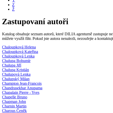
Y
Z
Ž
Zastupovaní autoři
Katalog obsahuje seznam autorů, které DILIA agenturně zastupuje nebo
můžete využít filtr. Pokud jste autora nenalezli, nezoufejte a kontakt
Chaloupková Helena
Chaloupková Kateřina
Chaloupková Lenka
Chalupa Bohumír
Chalupa Jiří
Chalupa Kristián
Chalupová Lenka
Chalupský Milan
Champion Jean-Francois
Chandrasekhar Anupama
Chapalain Pierre - Yves
Chapelle Bruno
Chapman John
Charnin Martin
Charous Čeněk