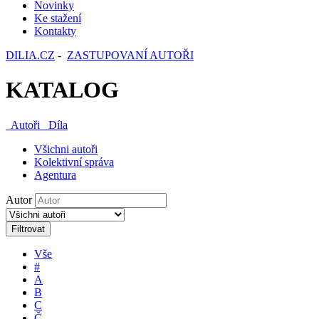
Novinky
Ke stažení
Kontakty
DILIA.CZ
-
ZASTUPOVANÍ AUTOŘI
KATALOG
Autoři
Díla
Všichni autoři
Kolektivní správa
Agentura
Autor
Filtrovat
Vše
#
A
B
C
Č