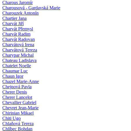
Charous Jaromír
Charousová - Gardavská Marie
Charouzek Antonín
Chartier Jana
Charvát Jiří
Charvát Přemysl
Charvát Radim
Charvát Radovan
Charvátová Irena
Charvátová Tereza
Charypar Michal
Chateau Ladislava
Chatelet Noelle
Chaumar Luc
Chaun Igor
Chazel Marie-Anne
Chejnová Pavla
Cherer Denis
Cherer Lancelot
Chevallier Gabriel
Chevret Jean-Marie
Chirinian Mikael
Chiti Ugo
Chlaňová Tereza
Chlíbec Bohdan