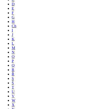
D
E
F
G
H
Ch
I
J
K
L
M
N
O
P
Q
R
Ř
S
Š
T
U
V
W
X