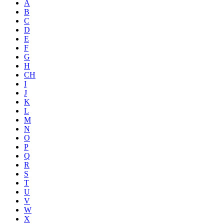
A
B
C
D
E
F
G
H
CH
I
J
K
L
M
N
O
P
Q
R
S
T
U
V
W
X