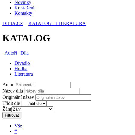
Novinky
Ke stažení
Kontakty
DILIA.CZ
-
KATALOG - LITERATURA
KATALOG
Autoři
Díla
Divadlo
Hudba
Literatura
Autor
Název díla
Originální název
Třídit dle
Žánr
Filtrovat
Vše
#