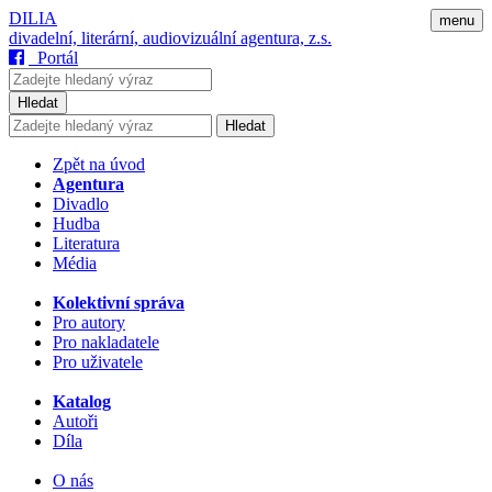
DILIA
menu
divadelní, literární, audiovizuální agentura, z.s.
Portál
Hledat
Hledat
Zpět na úvod
Agentura
Divadlo
Hudba
Literatura
Média
Kolektivní správa
Pro autory
Pro nakladatele
Pro uživatele
Katalog
Autoři
Díla
O nás