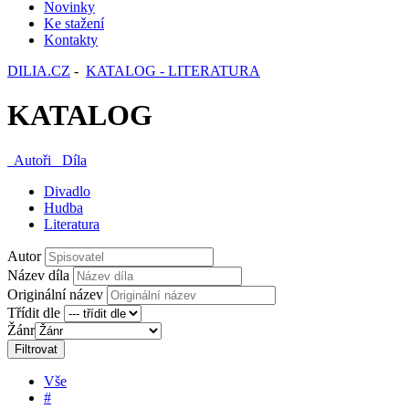
Novinky
Ke stažení
Kontakty
DILIA.CZ
-
KATALOG - LITERATURA
KATALOG
Autoři
Díla
Divadlo
Hudba
Literatura
Autor
Název díla
Originální název
Třídit dle
Žánr
Filtrovat
Vše
#