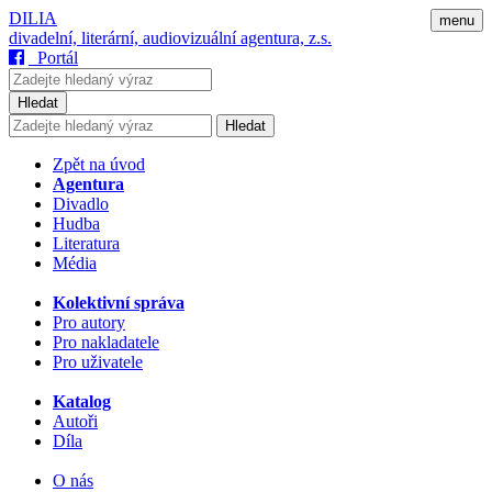
DILIA
menu
divadelní, literární, audiovizuální agentura, z.s.
Portál
Hledat
Hledat
Zpět na úvod
Agentura
Divadlo
Hudba
Literatura
Média
Kolektivní správa
Pro autory
Pro nakladatele
Pro uživatele
Katalog
Autoři
Díla
O nás