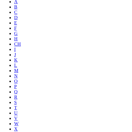
A
B
C
D
E
F
G
H
CH
I
J
K
L
M
N
O
P
Q
R
S
T
U
V
W
X