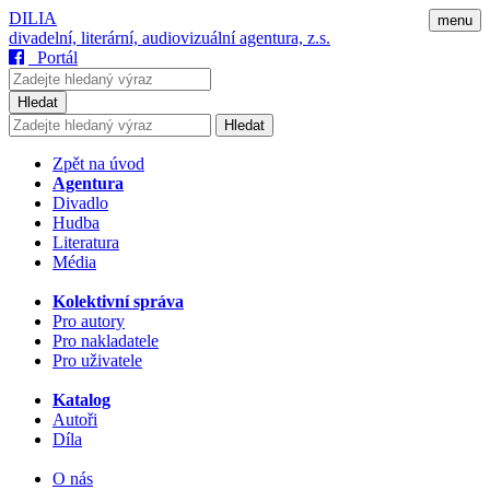
DILIA
menu
divadelní, literární, audiovizuální agentura, z.s.
Portál
Hledat
Hledat
Zpět na úvod
Agentura
Divadlo
Hudba
Literatura
Média
Kolektivní správa
Pro autory
Pro nakladatele
Pro uživatele
Katalog
Autoři
Díla
O nás