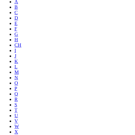
A
B
C
D
E
F
G
H
CH
I
J
K
L
M
N
O
P
Q
R
S
T
U
V
W
X