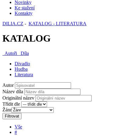
Novinky
Ke stažení
Kontakty
DILIA.CZ
-
KATALOG - LITERATURA
KATALOG
Autoři
Díla
Divadlo
Hudba
Literatura
Autor
Název díla
Originální název
Třídit dle
Žánr
Filtrovat
Vše
#