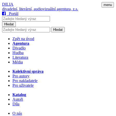
DILIA
menu
divadelní, literární, audiovizuální agentura, z.s.
Portál
Hledat
Hledat
Zpět na úvod
Agentura
Divadlo
Hudba
Literatura
Média
Kolektivní správa
Pro autory
Pro nakladatele
Pro uživatele
Katalog
Autoři
Díla
O nás