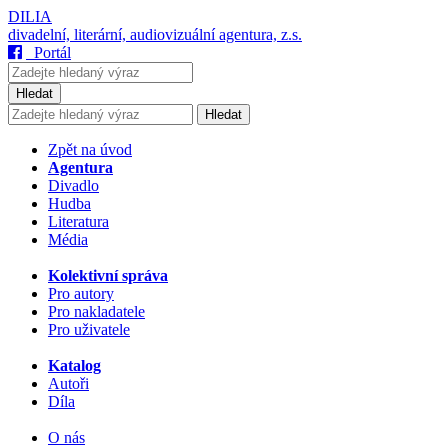
DILIA
divadelní, literární, audiovizuální agentura, z.s.
Portál
Hledat
Hledat
Zpět na úvod
Agentura
Divadlo
Hudba
Literatura
Média
Kolektivní správa
Pro autory
Pro nakladatele
Pro uživatele
Katalog
Autoři
Díla
O nás