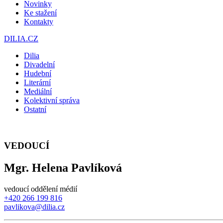
Novinky
Ke stažení
Kontakty
DILIA.CZ
Dilia
Divadelní
Hudební
Literární
Mediální
Kolektivní správa
Ostatní
VEDOUCÍ
Mgr. Helena Pavlíková
vedoucí oddělení médií
+420 266 199 816
pavlikova@dilia.cz