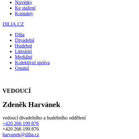
Novinky
Ke stažení
Kontakty
DILIA.CZ
Dilia
Divadelní
Hudební
Literární
Mediální
Kolektivní správa
Ostatní
VEDOUCÍ
Zdeněk Harvánek
vedoucí divadelního a hudebního oddělení
+420 266 199 876
+420 266 199 876
harvanek@dilia.cz