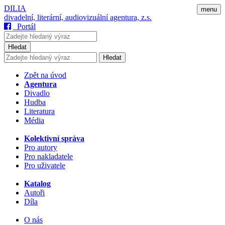
DILIA
menu
divadelní, literární, audiovizuální agentura, z.s.
Portál
Hledat
Hledat
Zpět na úvod
Agentura
Divadlo
Hudba
Literatura
Média
Kolektivní správa
Pro autory
Pro nakladatele
Pro uživatele
Katalog
Autoři
Díla
O nás