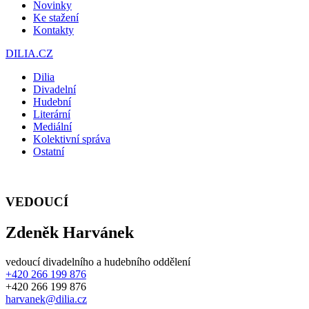
Novinky
Ke stažení
Kontakty
DILIA.CZ
Dilia
Divadelní
Hudební
Literární
Mediální
Kolektivní správa
Ostatní
VEDOUCÍ
Zdeněk Harvánek
vedoucí divadelního a hudebního oddělení
+420 266 199 876
+420 266 199 876
harvanek@dilia.cz