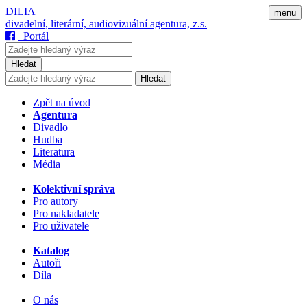
DILIA
menu
divadelní, literární, audiovizuální agentura, z.s.
Portál
Hledat
Hledat
Zpět na úvod
Agentura
Divadlo
Hudba
Literatura
Média
Kolektivní správa
Pro autory
Pro nakladatele
Pro uživatele
Katalog
Autoři
Díla
O nás