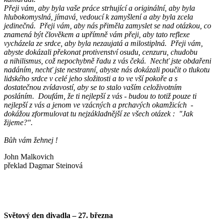
Přeji vám, aby byla vaše práce strhující a originální, aby byla
hlubokomyslná, jímavá, vedoucí k zamyšlení a aby byla zcela
jedinečná. Přeji vám, aby nás přiměla zamyslet se nad otázkou, co
znamená být člověkem a upřímně vám přeji, aby tato reflexe
vycházela ze srdce, aby byla nezaujatá a milostiplná. Přeji vám,
abyste dokázali překonat protivenství osudu, cenzuru, chudobu
a nihilismus, což nepochybně řadu z vás čeká. Nechť jste obdařeni
nadáním, nechť jste nestranní, abyste nás dokázali poučit o tlukotu
lidského srdce v celé jeho složitosti a to ve vší pokoře a s
dostatečnou zvídavostí, aby se to stalo vaším celoživotním
posláním. Doufám, že ti nejlepší z vás - budou to totiž pouze ti
nejlepší z vás a jenom ve vzácných a prchavých okamžicích -
dokážou zformulovat tu nejzákladnější ze všech otázek : "Jak
žijeme?".
Bůh vám žehnej !
John Malkovich
překlad Dagmar Steinová
Světový den divadla – 27. března