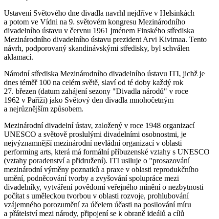
Ustavení Světového dne divadla navrhl nejdříve v Helsinkách
a potom ve Vídni na 9. světovém kongresu Mezinárodního
divadelního ústavu v červnu 1961 jménem Finského střediska
Mezinárodního divadelního ústavu prezident Arvi Kivimaa. Tento
návrh, podporovaný skandinávskými středisky, byl schválen
aklamací.
Národní střediska Mezinárodního divadelního ústavu ITI, jichž je
dnes téměř 100 na celém světě, slaví od té doby každý rok
27. březen (datum zahájení sezony "Divadla národů" v roce
1962 v Paříži) jako Světový den divadla mnohočetným
a nejrůznějším způsobem.
Mezinárodní divadelní ústav, založený v roce 1948 organizací
UNESCO a světově proslulými divadelními osobnostmi, je
nejvýznamnější mezinárodní nevládní organizací v oblasti
performing arts, která má formální příbuzenské vztahy s UNESCO
(vztahy poradenství a přidružení). ITI usiluje o "prosazování
mezinárodní výměny poznatků a praxe v oblasti reprodukčního
umění, podněcování tvorby a zvyšování spolupráce mezi
divadelníky, vytváření povědomí veřejného mínění o nezbytnosti
počítat s uměleckou tvorbou v oblasti rozvoje, prohlubování
vzájemného porozumění za účelem účasti na posilování míru
a přátelství mezi národy, připojení se k obraně ideálů a cílů