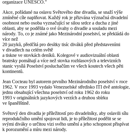
organizace UNESCO."
Akce, pořádané na oslavu Světového dne divadla, se snaží výše
zmíněné cíle naplňovat. Každý rok je přizvána význačná divadelní
osobnost nebo osoba vyznačující se silou srdce a ducha z jiné
oblasti, aby se podělila o své úvahy o divadle a souladu mezi
národy. To, co je známé jako Mezinárodní poselství, se překládá do
více než
20 jazyků, předčítá pro desítky tisíc diváků před představeními
v divadlech na celém světě
a tiskne ve stovkách deníků. Kolegové v audiovizuální oblasti
bratrsky pomáhají a více než stovka rozhlasových a televizních
stanic vysílá Poselství posluchačům ve všech koutech všech pěti
kontinentů.
Jean Cocteau byl autorem prvního Mezinárodního poselství v roce
1962. V roce 1993 vydalo Venezuelské středisko ITI dvě antologie,
jednu obsahující všechna poselství od roku 1962 do roku
1993 v originálních jazykových verzích a druhou sbírku
ve španělštině.
Světový den divadla je příležitostí pro divadelníky, aby oslavili sílu
reprodukčního umění spojovat lidi, je to příležitost podělit se se
svými diváky o určitou vizi svého umění a jeho schopnost přispívat
k porozumění a míru mezi národy.