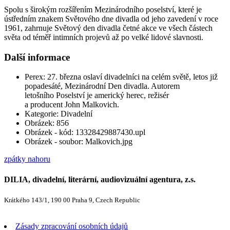
Spolu s širokým rozšířením Mezinárodního poselství, které je
ústředním znakem Světového dne divadla od jeho zavedení v roce
1961, zahrnuje Světový den divadla četné akce ve všech částech
světa od téměř intimních projevů až po velké lidové slavnosti.
Další informace
Perex:
27. března oslaví divadelníci na celém světě, letos již
popadesáté, Mezinárodní Den divadla. Autorem
letošního Poselství je americký herec, režisér
a producent John Malkovich.
Kategorie:
Divadelní
Obrázek:
856
Obrázek - kód:
13328429887430.upl
Obrázek - soubor:
Malkovich.jpg
zpátky nahoru
DILIA, divadelní, literární, audiovizuální agentura, z.s.
Krátkého 143/1, 190 00 Praha 9, Czech Republic
Zásady zpracování osobních údajů