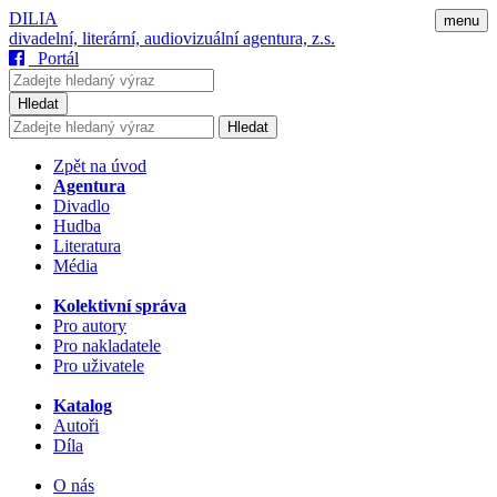
DILIA
menu
divadelní, literární, audiovizuální agentura, z.s.
Portál
Hledat
Hledat
Zpět na úvod
Agentura
Divadlo
Hudba
Literatura
Média
Kolektivní správa
Pro autory
Pro nakladatele
Pro uživatele
Katalog
Autoři
Díla
O nás