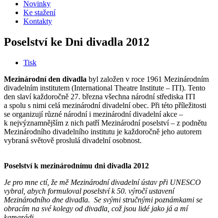
Novinky
Ke stažení
Kontakty
Poselství ke Dni divadla 2012
Tisk
Mezinárodní den divadla
byl založen v roce 1961 Mezinárodním
divadelním institutem (International Theatre Institute – ITI). Tento
den slaví každoročně 27. března všechna národní střediska ITI
a spolu s nimi celá mezinárodní divadelní obec. Při této příležitosti
se organizují různé národní i mezinárodní divadelní akce –
k nejvýznamnějším z nich patří Mezinárodní poselství – z podnětu
Mezinárodního divadelního institutu je každoročně jeho autorem
vybraná světově proslulá divadelní osobnost.
Poselství k mezinárodnímu dni divadla 2012
Je pro mne ctí, že mě Mezinárodní divadelní ústav při UNESCO
vybral, abych formuloval poselství k 50. výročí ustavení
Mezinárodního dne divadla. Se svými stručnými poznámkami se
obracím na své kolegy od divadla, což jsou lidé jako já a mí
kamarádi.