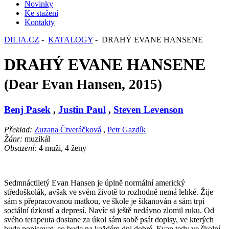
Novinky
Ke stažení
Kontakty
DILIA.CZ
-
KATALOGY
- DRAHÝ EVANE HANSENE
DRAHÝ EVANE HANSENE
(Dear Evan Hansen, 2015)
Benj Pasek
,
Justin Paul
,
Steven Levenson
Překlad:
Zuzana Čtveráčková
,
Petr Gazdík
Žánr:
muzikál
Obsazení:
4 muži, 4 ženy
Sedmnáctiletý Evan Hansen je úplně normální americký
středoškolák, avšak ve svém životě to rozhodně nemá lehké. Žije
sám s přepracovanou matkou, ve škole je šikanován a sám trpí
sociální úzkostí a depresí. Navíc si ještě nedávno zlomil ruku. Od
svého terapeuta dostane za úkol sám sobě psát dopisy, ve kterých
bude popisovat, co bude na každém dni dobré. Evan tedy ve školní