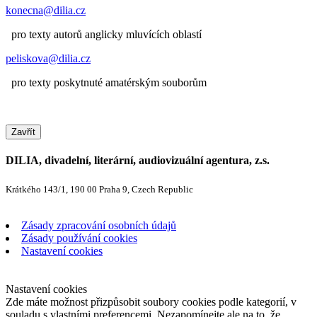
konecna@dilia.cz
pro texty autorů anglicky mluvících oblastí
peliskova@dilia.cz
pro texty poskytnuté amatérským souborům
Zavřít
DILIA, divadelní, literární, audiovizuální agentura, z.s.
Krátkého 143/1, 190 00 Praha 9, Czech Republic
Zásady zpracování osobních údajů
Zásady používání cookies
Nastavení cookies
Nastavení cookies
Zde máte možnost přizpůsobit soubory cookies podle kategorií, v
souladu s vlastními preferencemi. Nezapomínejte ale na to, že