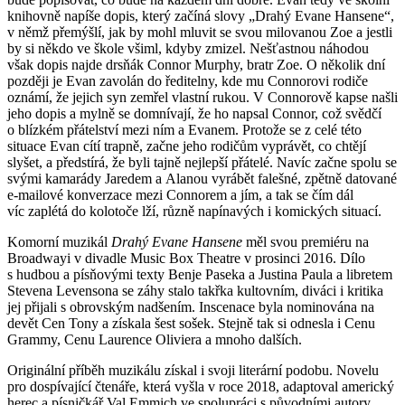
knihovně napíše dopis, který začíná slovy „Drahý Evane Hansene“,
v němž přemýšlí, jak by mohl mluvit se svou milovanou Zoe a jestli
by si někdo ve škole všiml, kdyby zmizel. Nešťastnou náhodou
však dopis najde drsňák Connor Murphy, bratr Zoe. O několik dní
později je Evan zavolán do ředitelny, kde mu Connorovi rodiče
oznámí, že jejich syn zemřel vlastní rukou. V Connorově kapse našli
jeho dopis a mylně se domnívají, že ho napsal Connor, což svědčí
o blízkém přátelství mezi ním a Evanem. Protože se z celé této
situace Evan cítí trapně, začne jeho rodičům vyprávět, co chtějí
slyšet, a předstírá, že byli tajně nejlepší přátelé. Navíc začne spolu se
svými kamarády Jaredem a Alanou vyrábět falešné, zpětně datované
e-mailové konverzace mezi Connorem a jím, a tak se čím dál
víc zaplétá do kolotoče lží, různě napínavých i komických situací.
Komorní muzikál
Drahý Evane Hansene
měl svou premiéru na
Broadwayi v divadle Music Box Theatre v prosinci 2016. Dílo
s hudbou a písňovými texty Benje Paseka a Justina Paula a libretem
Stevena Levensona se záhy stalo takřka kultovním, diváci i kritika
jej přijali s obrovským nadšením. Inscenace byla nominována na
devět Cen Tony a získala šest sošek. Stejně tak si odnesla i Cenu
Grammy, Cenu Laurence Oliviera a mnoho dalších.
Originální příběh muzikálu získal i svoji literární podobu. Novelu
pro dospívající čtenáře, která vyšla v roce 2018, adaptoval americký
herec a písničkář Val Emmich ve spolupráci s původními autory