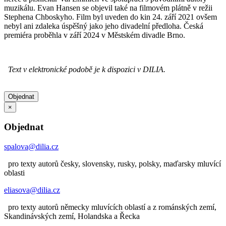
muzikálu. Evan Hansen se objevil také na filmovém plátně v režii
Stephena Chboskyho. Film byl uveden do kin 24. září 2021 ovšem
nebyl ani zdaleka úspěšný jako jeho divadelní předloha. Česká
premiéra proběhla v září 2024 v Městském divadle Brno.
Text v elektronické podobě je k dispozici v DILIA.
Objednat
×
Objednat
spalova@dilia.cz
pro texty autorů česky, slovensky, rusky, polsky, maďarsky mluvící
oblasti
eliasova@dilia.cz
pro texty autorů německy mluvících oblastí a z románských zemí,
Skandinávských zemí, Holandska a Řecka