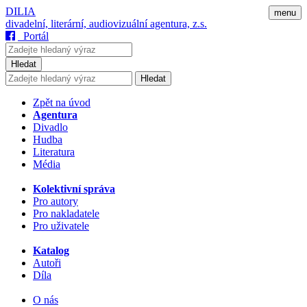
DILIA
menu
divadelní, literární, audiovizuální agentura, z.s.
Portál
Hledat
Hledat
Zpět na úvod
Agentura
Divadlo
Hudba
Literatura
Média
Kolektivní správa
Pro autory
Pro nakladatele
Pro uživatele
Katalog
Autoři
Díla
O nás