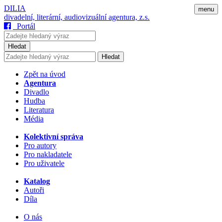
DILIA
menu
divadelní, literární, audiovizuální agentura, z.s.
Portál
Hledat
Hledat
Zpět na úvod
Agentura
Divadlo
Hudba
Literatura
Média
Kolektivní správa
Pro autory
Pro nakladatele
Pro uživatele
Katalog
Autoři
Díla
O nás