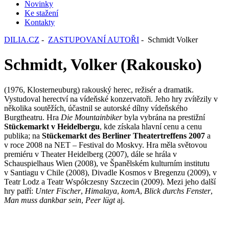
Novinky
Ke stažení
Kontakty
DILIA.CZ
-
ZASTUPOVANÍ AUTOŘI
- Schmidt Volker
Schmidt, Volker (Rakousko)
(1976, Klosterneuburg) rakouský herec, režisér a dramatik.
Vystudoval herectví na vídeňské konzervatoři. Jeho hry zvítězily v
několika soutěžích, účastnil se autorské dílny vídeňského
Burgtheatru. Hra
Die Mountainbiker
byla vybrána na prestižní
Stückemarkt v Heidelbergu
, kde získala hlavní cenu a cenu
publika; na
Stückemarkt des Berliner Theatertreffens 2007
a
v roce 2008 na NET – Festival do Moskvy. Hra měla světovou
premiéru v Theater Heidelberg (2007), dále se hrála v
Schauspielhaus Wien (2008), ve Španělském kulturním institutu
v Santiagu v Chile (2008), Divadle Kosmos v Bregenzu (2009), v
Teatr Lodz a Teatr Współczesny Szczecin (2009). Mezi jeho další
hry patří:
Unter Fischer
,
Himalaya
,
komA
,
Blick durchs Fenster
,
Man muss dankbar sein
,
Peer lügt
aj.