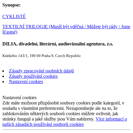
Synopse:
CYKLISTÉ
TEXTILNÍ TRILOGIE (Musíš být vděčná / Můžete být rády / Jsme
šťastné)
DILIA, divadelní, literární, audiovizuální agentura, z.s.
Krátkého 143/1, 190 00 Praha 9, Czech Republic
Zásady zpracování osobních údajů
Zásady používání cookies
Nastavení cookies
Nastavení cookies
Zde máte možnost přizpůsobit soubory cookies podle kategorií, v
souladu s vlastními preferencemi. Nezapomínejte ale na to, že
zablokováním některých souborů cookies můžete ovlivnit, jak
stránky fungují a jaké služby jsou Vám nabízeny.
Více informací o
našich zásadách používání souborů cookies