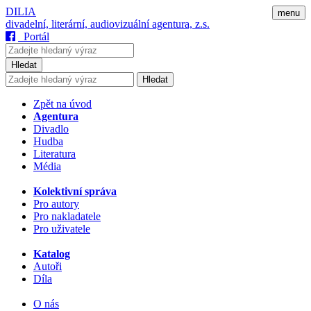
DILIA
menu
divadelní, literární, audiovizuální agentura, z.s.
Portál
Hledat
Hledat
Zpět na úvod
Agentura
Divadlo
Hudba
Literatura
Média
Kolektivní správa
Pro autory
Pro nakladatele
Pro uživatele
Katalog
Autoři
Díla
O nás