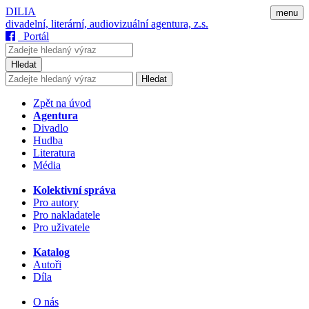
DILIA
menu
divadelní, literární, audiovizuální agentura, z.s.
Portál
Hledat
Hledat
Zpět na úvod
Agentura
Divadlo
Hudba
Literatura
Média
Kolektivní správa
Pro autory
Pro nakladatele
Pro uživatele
Katalog
Autoři
Díla
O nás