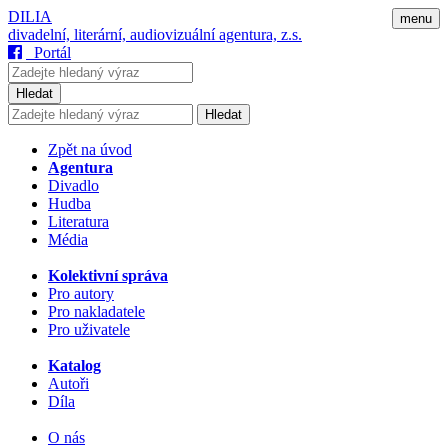
DILIA
menu
divadelní, literární, audiovizuální agentura, z.s.
Portál
Hledat
Hledat
Zpět na úvod
Agentura
Divadlo
Hudba
Literatura
Média
Kolektivní správa
Pro autory
Pro nakladatele
Pro uživatele
Katalog
Autoři
Díla
O nás