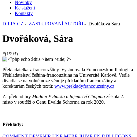
Novinky
Ke stažení
Kontakty
DILIA.CZ
-
ZASTUPOVANÍ AUTOŘI
- Dvořáková Sára
Dvořáková, Sára
*(1993)
Překladatelka z francouzštiny. Vystudovala Francouzskou filologii a
Překladatelství čeština-francouzština na Univerzitě Karlově. Vedle
divadla se na volné noze věnuje překladům francouzštiny a
korekturám českých textů:
www.prekladyfrancouzstiny.cz
.
Za překlad hry
Madam Pylinska a tajemství Chopina
získala 2.
místo v soutěži o Cenu Evalda Schorma za rok 2020.
Překlady:
COMMENT DEVENIR UNE MERE JUIVE EN DIX LECONS