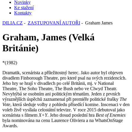
Novinky
Ke stažení
Kontakty
DILIA.CZ
-
ZASTUPOVANÍ AUTOŘI
- Graham James
Graham, James (Velká
Británie)
*(1982)
Dramatik, scenárista a příležitostný herec. Jako autor byl objeven
divadlem Finborough Theatre, pro které psal na svých rezidencích.
Jeho hry se hrají v divadlech po celé Británii, mj. v National
Theatre, The Soho Theatre, The Bush nebo ve Clwyd Theatr.
Nevyhýbá se osobním ani politickým tématům. Jeden z prvních
výraznějších úspěchů zaznamenal při premiéře politické frašky
The
Vote
, která sleduje volby z pohledu přísedící komise. Inscenaci v den
voleb živě vysílala celostátní televize. V roce 2015 debutoval jako
scenárista s filmem
X+Y
. Jeho dosud poslední hra
Best of Enemies
byla nominována na cenu Laurence Oliviera a na WhatsOnStage
Awards.