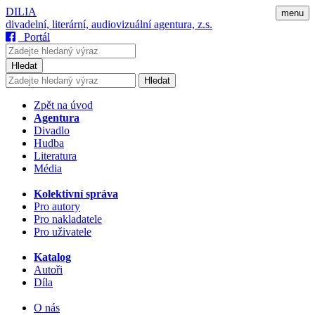
DILIA
menu
divadelní, literární, audiovizuální agentura, z.s.
Portál
Hledat
Hledat
Zpět na úvod
Agentura
Divadlo
Hudba
Literatura
Média
Kolektivní správa
Pro autory
Pro nakladatele
Pro uživatele
Katalog
Autoři
Díla
O nás