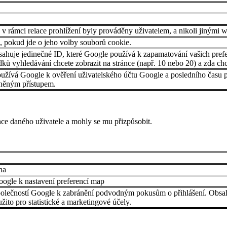
 v rámci relace prohlížení byly prováděny uživatelem, a nikoli jinými 
e, pokud jde o jeho volby souborů cookie.
huje jedinečné ID, které Google používá k zapamatování vašich prefere
edků vyhledávání chcete zobrazit na stránce (např. 10 nebo 20) a zda c
užívá Google k ověření uživatelského účtu Google a posledního času při
vněným přístupem.
ce daného uživatele a mohly se mu přizpůsobit.
na
ogle k nastavení preferencí map
polečností Google k zabránění podvodným pokusům o přihlášení. Obsah
užito pro statistické a marketingové účely.