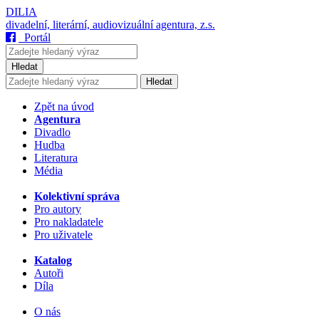
DILIA
divadelní, literární, audiovizuální agentura, z.s.
Portál
Hledat
Hledat
Zpět na úvod
Agentura
Divadlo
Hudba
Literatura
Média
Kolektivní správa
Pro autory
Pro nakladatele
Pro uživatele
Katalog
Autoři
Díla
O nás