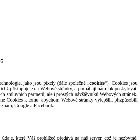
95
echnologie, jako jsou pixely (dále společně „
cookies
“). Cookies jsou
z nichž přistupujete na Webové stránky, a pomáhají nám tak poskytovat,
ich smluvních partnerů, ale i prostých návštěvníků Webových stránek.
e Cookies k tomu, abychom Webové stránky vylepšili, přizpůsobili
 Seznam, Google a Facebook.
daje, které Váš prohlížeč předává na náš server, což je nezbytné,