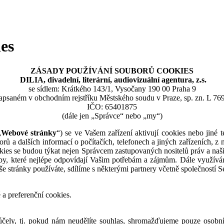
es
ZÁSADY POUŽÍVÁNÍ SOUBORŮ COOKIES
DILIA, divadelní, literární, audiovizuální agentura, z.s.
se sídlem: Krátkého 143/1, Vysočany 190 00 Praha 9
apsaném v obchodním rejstříku Městského soudu v Praze, sp. zn. L 76
IČO: 65401875
(dále jen „Správce“ nebo „my“)
„
Webové stránky
“) se ve Vašem zařízení aktivují cookies nebo jiné t
torů a dalších informací o počítačích, telefonech a jiných zařízeních, 
okies se budou týkat nejen Správcem zastupovaných nositelů práv a naš
y, které nejlépe odpovídají Vašim potřebám a zájmům. Dále využívám
aše stránky používáte, sdílíme s některými partnery včetně společností
a preferenční cookies.
čely, tj. pokud nám neudělíte souhlas, shromažďujeme pouze osobní ú