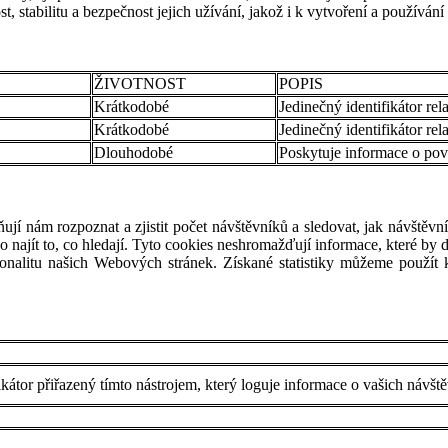
tabilitu a bezpečnost jejich užívání, jakož i k vytvoření a používání 
ŽIVOTNOST
POPIS
Krátkodobé
Jedinečný identifikátor rel
Krátkodobé
Jedinečný identifikátor rel
Dlouhodobé
Poskytuje informace o pov
jí nám rozpoznat a zjistit počet návštěvníků a sledovat, jak návštěv
 najít to, co hledají. Tyto cookies neshromažďují informace, které by d
onalitu našich Webových stránek. Získané statistiky můžeme použít 
fikátor přiřazený tímto nástrojem, který loguje informace o vašich návš