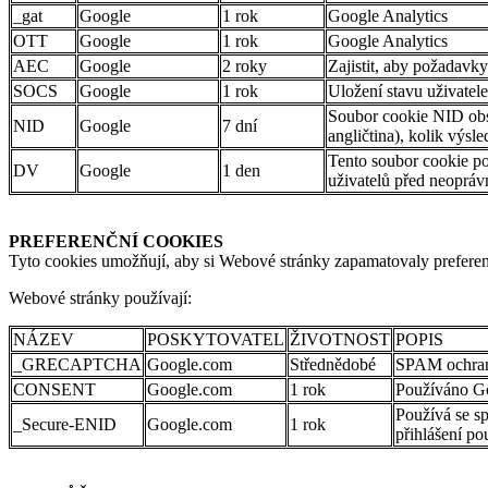
_gat
Google
1 rok
Google Analytics
OTT
Google
1 rok
Google Analytics
AEC
Google
2 roky
Zajistit, aby požadavky
SOCS
Google
1 rok
Uložení stavu uživatel
Soubor cookie NID obsa
NID
Google
7 dní
angličtina), kolik výsl
Tento soubor cookie po
DV
Google
1 den
uživatelů před neoprá
PREFERENČNÍ COOKIES
Tyto cookies umožňují, aby si Webové stránky zapamatovaly preferen
Webové stránky používají:
NÁZEV
POSKYTOVATEL
ŽIVOTNOST
POPIS
_GRECAPTCHA
Google.com
Střednědobé
SPAM ochra
CONSENT
Google.com
1 rok
Používáno Go
Používá se s
_Secure-ENID
Google.com
1 rok
přihlášení po