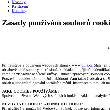
Novinky
Ke stažení
Kontakty
Zásady používání souborů cooki
z
Při návštěvě a používání webových stránek
www.dilia.cz
(dále jen 
obsahově malé soubory, které slouží k ukládání a přijímání identifiká
chránit a zlepšovat nabízené služby. Činnosti zpracování souborů co
Používání cookies nám umožní nabídnout Vám takový obsah a služb
obsah a umožnili fungování sociálních médií. Informace o tom, jak n
JAKÉ COOKIES POUŽÍVÁME?
Správce používá na Webových stránkách funkční, základní analytické 
NEZBYTNÉ COOKIES - FUNKČNÍ COOKIES
Při návštěvě a používání Webových stránek pouze pro informační ú