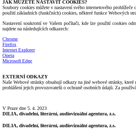
JAK MŮŽETE NASTAVIT COOKIES?
Soubory cookies můžete v nastavení svého internetového prohlížeče od
použití základních (funkčních) cookies, některé funkce Webových str
Nastavení soukromí ve Vašem počítači, kde lze použití cookies odmí
najdete na následujících odkazech:
Chrome
Firefox
Internet Explorer
Opera
Microsoft Edge
EXTERNÍ ODKAZY
Naše Webové stránky obsahují odkazy na jiné webové stránky, které 
prohlášení jejich provozovatelů o ochraně osobních údajů. Za použí
V Praze dne 5. 4. 2023
DILIA, divadelní, literární, audiovizuální agentura, z.s.
DILIA, divadelní, literární, audiovizuální agentura, z.s.