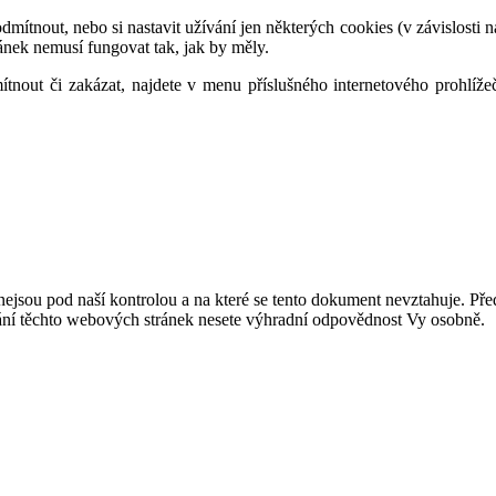
mítnout, nebo si nastavit užívání jen některých cookies (v závislosti n
ánek nemusí fungovat tak, jak by měly.
tnout či zakázat, najdete v menu příslušného internetového prohlíže
nejsou pod naší kontrolou a na které se tento dokument nevztahuje. Př
vání těchto webových stránek nesete výhradní odpovědnost Vy osobně.