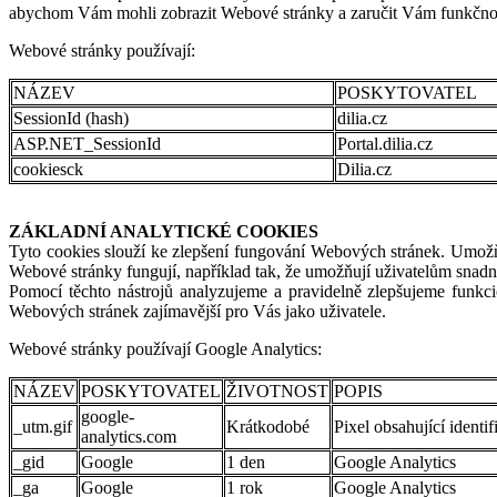
abychom Vám mohli zobrazit Webové stránky a zaručit Vám funkčnost, s
Webové stránky používají:
NÁZEV
POSKYTOVATEL
SessionId (hash)
dilia.cz
ASP.NET_SessionId
Portal.dilia.cz
cookiesck
Dilia.cz
ZÁKLADNÍ ANALYTICKÉ COOKIES
Tyto cookies slouží ke zlepšení fungování Webových stránek. Umožňu
Webové stránky fungují, například tak, že umožňují uživatelům snadno
Pomocí těchto nástrojů analyzujeme a pravidelně zlepšujeme funkci
Webových stránek zajímavější pro Vás jako uživatele.
Webové stránky používají Google Analytics:
NÁZEV
POSKYTOVATEL
ŽIVOTNOST
POPIS
google-
_utm.gif
Krátkodobé
Pixel obsahující identi
analytics.com
_gid
Google
1 den
Google Analytics
_ga
Google
1 rok
Google Analytics