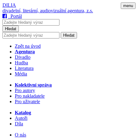
DILIA
menu
divadelní, literární, audiovizuální agentura, z.s.
Portál
Hledat
Hledat
Zpět na úvod
Agentura
Divadlo
Hudba
Literatura
Média
Kolektivní správa
Pro autory
Pro nakladatele
Pro uživatele
Katalog
Autoři
Díla
O nás