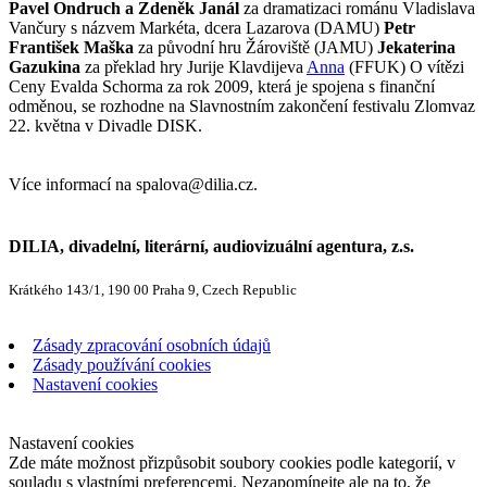
Pavel Ondruch a Zdeněk Janál
za dramatizaci románu Vladislava
Vančury s názvem Markéta, dcera Lazarova (DAMU)
Petr
František Maška
za původní hru Žároviště (JAMU)
Jekaterina
Gazukina
za překlad hry Jurije Klavdijeva
Anna
(FFUK) O vítězi
Ceny Evalda Schorma za rok 2009, která je spojena s finanční
odměnou, se rozhodne na Slavnostním zakončení festivalu Zlomvaz
22. května v Divadle DISK.
Více informací na spalova@dilia.cz.
DILIA, divadelní, literární, audiovizuální agentura, z.s.
Krátkého 143/1, 190 00 Praha 9, Czech Republic
Zásady zpracování osobních údajů
Zásady používání cookies
Nastavení cookies
Nastavení cookies
Zde máte možnost přizpůsobit soubory cookies podle kategorií, v
souladu s vlastními preferencemi. Nezapomínejte ale na to, že