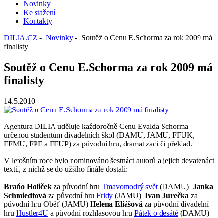
Novinky
Ke stažení
Kontakty
DILIA.CZ
-
Novinky
- Soutěž o Cenu E.Schorma za rok 2009 má
finalisty
Soutěž o Cenu E.Schorma za rok 2009 má
finalisty
14.5.2010
Agentura DILIA uděluje každoročně Cenu Evalda Schorma
určenou studentům divadelních škol (DAMU, JAMU, FFUK,
FFMU, FPF a FFUP) za původní hru, dramatizaci či překlad.
V letošním roce bylo nominováno šestnáct autorů a jejich devatenáct
textů, z nichž se do užšího finále dostali:
Braňo Holiček
za původní hru
Tmavomodrý svět
(DAMU)
Janka
Schmiedtová
za původní hru
Fridy
(JAMU)
Ivan Jurečka
za
původní hru Oběť (JAMU)
Helena Eliášová
za původní divadelní
hru
Hustler4U
a původní rozhlasovou hru
Pátek o desáté
(DAMU)