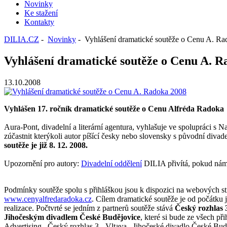
Novinky
Ke stažení
Kontakty
DILIA.CZ
-
Novinky
- Vyhlášení dramatické soutěže o Cenu A. R
Vyhlášení dramatické soutěže o Cenu A. R
13.10.2008
Vyhlášen 17. ročník dramatické soutěže o Cenu Alfréda Radoka
Aura-Pont, divadelní a literární agentura, vyhlašuje ve spolupráci
zúčastnit kterýkoli autor píšící česky nebo slovensky s původní diva
soutěže je již 8. 12. 2008.
Upozornění pro autory:
Divadelní oddělení
DILIA přivítá, pokud nám z
Podmínky soutěže spolu s přihláškou jsou k dispozici na webových s
www.cenyalfredaradoka.cz
. Cílem dramatické soutěže je od počátku 
realizace. Počtvrté se jedním z partnerů soutěže stává
Český rozhlas 
Jihočeským divadlem České Budějovice
, které si bude ze všech p
Advertising , Český rozhlas 3 - Vltava , Jihočeské divadlo České Bu