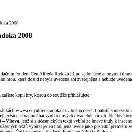
adoka 2008
adoka 2008
 s Nadačním fondem Cen Alfréda Radoka již po sedmnácté anonymní dra
delní hrou, která dosud nebyla uvedena ani zveřejněna a nebude uveden
ašlete kopii hry, kterou do soutěže přihlašujete.
tránkách www.cenyalfredaradoka.cz . Jména deseti finalistů soutěže b
její existence napomáhat vzniku nových divadelních textů. Finálové hry
3 – Vltava
, jenž si z účastnických textů vybírá zajímavé tituly k insce
řihlášených textů vybírat jeden titul, jenž uvede jako poslední premié
dějovice, Česká televize , Nadační fond Cen Alfréda Radoka