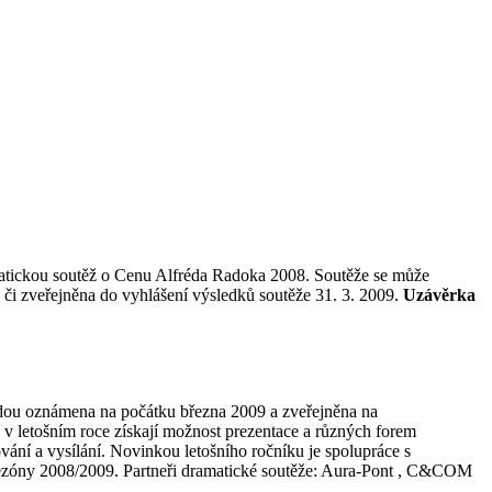
matickou soutěž o Cenu Alfréda Radoka 2008. Soutěže se může
a či zveřejněna do vyhlášení výsledků soutěže 31. 3. 2009.
Uzávěrka
udou oznámena na počátku března 2009 a zveřejněna na
 v letošním roce získají možnost prezentace a různých forem
nování a vysílání. Novinkou letošního ročníku je spolupráce s
ru sezóny 2008/2009. Partneři dramatické soutěže: Aura-Pont , C&COM