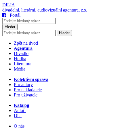
DILIA
divadelní, literární, audiovizuální agentura, z.s.
Portál
Hledat
Hledat
Zpět na úvod
Agentura
Divadlo
Hudba
Literatura
Média
Kolektivní správa
Pro autory
Pro nakladatele
Pro uživatele
Katalog
Autoři
Díla
O nás