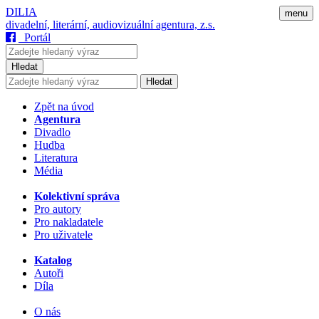
DILIA
menu
divadelní, literární, audiovizuální agentura, z.s.
Portál
Hledat
Hledat
Zpět na úvod
Agentura
Divadlo
Hudba
Literatura
Média
Kolektivní správa
Pro autory
Pro nakladatele
Pro uživatele
Katalog
Autoři
Díla
O nás