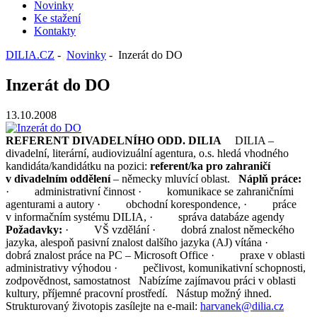
Novinky
Ke stažení
Kontakty
DILIA.CZ
-
Novinky
- Inzerát do DO
Inzerát do DO
13.10.2008
REFERENT DIVADELNÍHO ODD. DILIA
DILIA –
divadelní, literární, audiovizuální agentura, o.s. hledá vhodného
kandidáta/kandidátku na pozici:
referent/ka pro zahraničí
v divadelním oddělení
– německy mluvící oblast.
Náplň práce:
· administrativní činnost · komunikace se zahraničními
agenturami a autory · obchodní korespondence, · práce
v informačním systému DILIA, · správa databáze agendy
Požadavky:
· VŠ vzdělání · dobrá znalost německého
jazyka, alespoň pasivní znalost dalšího jazyka (AJ) vítána ·
dobrá znalost práce na PC – Microsoft Office · praxe v oblasti
administrativy výhodou · pečlivost, komunikativní schopnosti,
zodpovědnost, samostatnost Nabízíme zajímavou práci v oblasti
kultury, příjemné pracovní prostředí. Nástup možný ihned.
Strukturovaný životopis zasílejte na e-mail:
harvanek@dilia.cz