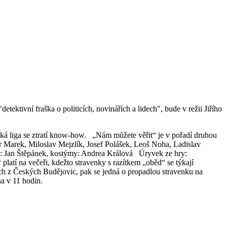
etektivní fraška o politicích, novinářích a lidech", bude v režii Jiřího
ská liga se ztratí know-how. „Nám můžete věřit“ je v pořadí druhou
r Marek, Miloslav Mejzlík, Josef Polášek, Leoš Noha, Ladislav
céna: Jan Štěpánek, kostýmy: Andrea Králová Úryvek ze hry:
platí na večeři, kdežto stravenky s razítkem „oběd“ se týkají
ich z Českých Budějovic, pak se jedná o propadlou stravenku na
na v 11 hodin.