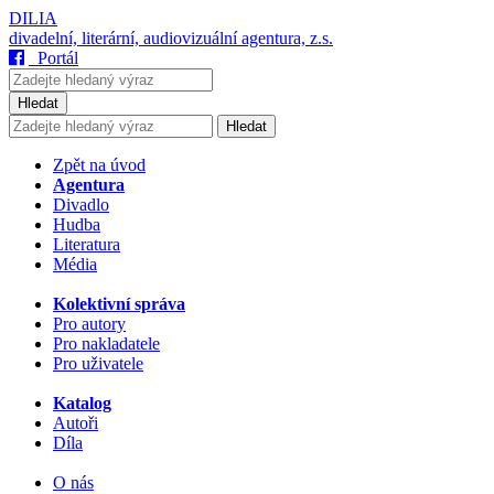
DILIA
divadelní, literární, audiovizuální agentura, z.s.
Portál
Hledat
Hledat
Zpět na úvod
Agentura
Divadlo
Hudba
Literatura
Média
Kolektivní správa
Pro autory
Pro nakladatele
Pro uživatele
Katalog
Autoři
Díla
O nás