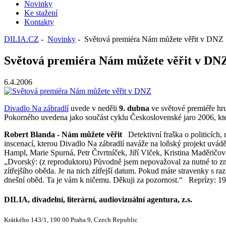
Novinky
Ke stažení
Kontakty
DILIA.CZ
-
Novinky
- Světová premiéra Nám můžete věřit v DNZ
Světová premiéra Nám můžete věřit v DN
6.4.2006
Divadlo Na zábradlí
uvede v neděli
9. dubna
ve světové premiéře h
Pokorného uvedena jako součást cyklu Československé jaro 2006, kter
Robert Blanda - Nám můžete věřit
Detektivní fraška o politicích,
inscenací, kterou Divadlo Na zábradlí naváže na loňský projekt uvá
Hampl, Marie Spurná, Petr Čtvrtníček, Jiří Vlček, Kristina Maděrič
„Dvorský: (z reproduktoru) Původně jsem nepovažoval za nutné to zmiňo
zítřejšího oběda. Je na nich zítřejší datum. Pokud máte stravenky s
dnešní oběd. Ta je vám k ničemu. Děkuji za pozornost.“ Reprízy: 19. 
DILIA, divadelní, literární, audiovizuální agentura, z.s.
Krátkého 143/1, 190 00 Praha 9, Czech Republic