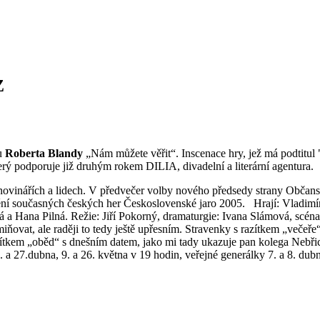
Z
ru
Roberta Blandy
„Nám můžete věřit“. Inscenace hry, jež má podtitul "d
ý podporuje již druhým rokem DILIA, divadelní a literární agentura.
 novinářích a lidech. V předvečer volby nového předsedy strany Občan
dění současných českých her Československé jaro 2005. Hrají: Vladimí
ová a Hana Pilná. Režie: Jiří Pokorný, dramaturgie: Ivana Slámová, s
vat, ale raději to tedy ještě upřesním. Stravenky s razítkem „večeře“ 
 razítkem „oběd“ s dnešním datem, jako mi tady ukazuje pan kolega Nebř
a 27.dubna, 9. a 26. května v 19 hodin, veřejné generálky 7. a 8. dub