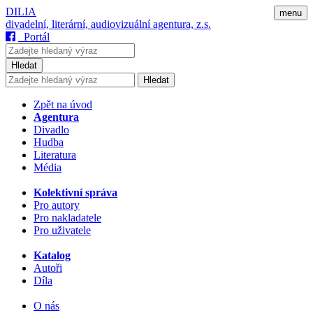
DILIA
menu
divadelní, literární, audiovizuální agentura, z.s.
Portál
Hledat
Hledat
Zpět na úvod
Agentura
Divadlo
Hudba
Literatura
Média
Kolektivní správa
Pro autory
Pro nakladatele
Pro uživatele
Katalog
Autoři
Díla
O nás