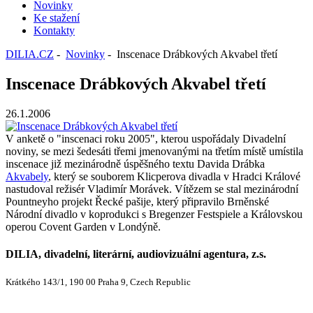
Novinky
Ke stažení
Kontakty
DILIA.CZ
-
Novinky
- Inscenace Drábkových Akvabel třetí
Inscenace Drábkových Akvabel třetí
26.1.2006
V anketě o "inscenaci roku 2005", kterou uspořádaly Divadelní
noviny, se mezi šedesáti třemi jmenovanými na třetím místě umístila
inscenace již mezinárodně úspěšného textu Davida Drábka
Akvabely
, který se souborem Klicperova divadla v Hradci Králové
nastudoval režisér Vladimír Morávek. Vítězem se stal mezinárodní
Pountneyho projekt Řecké pašije, který připravilo Brněnské
Národní divadlo v koprodukci s Bregenzer Festspiele a Královskou
operou Covent Garden v Londýně.
DILIA, divadelní, literární, audiovizuální agentura, z.s.
Krátkého 143/1, 190 00 Praha 9, Czech Republic