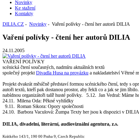
Novinky
Ke stažení
Kontakty
DILIA.CZ
-
Novinky
- Vaření polívky - čtení her autorů DILIA
Vaření polívky - čtení her autorů DILIA
24.11.2005
VAŘENÍ POLÍVKY
scénická čtení současných, nadmíru aktuálních textů
společný projekt
Divadla Husa na provázku
a nakladatelství Větrné 
Projekt dvakrát měsíčně představí formou scénického čtení, tedy s o
autoři textů, kteří pak dostanou prostor, aby řekli co a jak se jim lí
nabídnou organizátoři talíř husté polívky. 5.12. Jan Vedral: Máme ho (
24.11. Milena Oda: Pěkné vyhlídky
9.11. Roman Sikora: Opory společnosti
24.10. Barbora Vaculová: Žumpa Texty her jsou k dispozici v DILIA
DILIA, divadelní, literární, audiovizuální agentura, z.s.
Krátkého 143/1, 190 00 Praha 9, Czech Republic