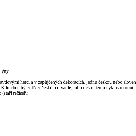
mlýny
pravdovými herci a v zapůjčených dekoracích, jednu českou nebo slove
bilo. Kdo chce být v IN v českém divadle, toho nesmí tento cyklus minou
staří režiséři)
.