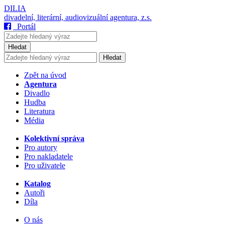
DILIA
divadelní, literární, audiovizuální agentura, z.s.
Portál
Hledat
Hledat
Zpět na úvod
Agentura
Divadlo
Hudba
Literatura
Média
Kolektivní správa
Pro autory
Pro nakladatele
Pro uživatele
Katalog
Autoři
Díla
O nás