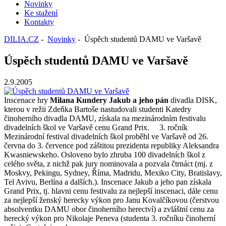
Novinky
Ke stažení
Kontakty
DILIA.CZ
-
Novinky
- Úspěch studentů DAMU ve Varšavě
Úspěch studentů DAMU ve Varšavě
2.9.2005
Inscenace hry
Milana Kundery Jakub a jeho pán
divadla DISK,
kterou v režii Zdeňka Bartoše nastudovali studenti Katedry
činoherního divadla DAMU, získala na mezinárodním festivalu
divadelních škol ve Varšavě cenu Grand Prix. 3. ročník
Mezinárodní festival divadelních škol proběhl ve Varšavě od 26.
června do 3. července pod záštitou prezidenta republiky Aleksandra
Kwasniewskeho. Osloveno bylo zhruba 100 divadelních škol z
celého světa, z nichž pak jury nominovala a pozvala čtrnáct (mj. z
Moskvy, Pekingu, Sydney, Říma, Madridu, Mexiko City, Bratislavy,
Tel Avivu, Berlína a dalších.). Inscenace Jakub a jeho pan získala
Grand Prix, tj. hlavni cenu festivalu za nejlepší inscenaci, dále cenu
za nejlepší ženský herecky výkon pro Janu Kovalčíkovou (čerstvou
absolventku DAMU obor činoherního herectví) a zvláštní cenu za
herecký výkon pro Nikolaje Peneva (studenta 3. ročníku činoherní