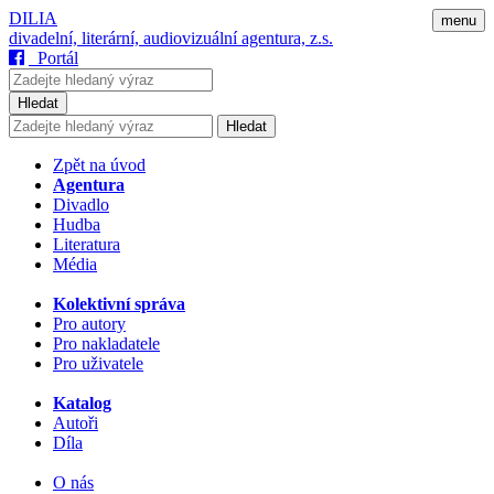
DILIA
menu
divadelní, literární, audiovizuální agentura, z.s.
Portál
Hledat
Hledat
Zpět na úvod
Agentura
Divadlo
Hudba
Literatura
Média
Kolektivní správa
Pro autory
Pro nakladatele
Pro uživatele
Katalog
Autoři
Díla
O nás