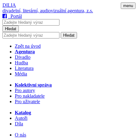
DILIA
menu
divadelní, literární, audiovizuální agentura, z.s.
Portál
Hledat
Hledat
Zpět na úvod
Agentura
Divadlo
Hudba
Literatura
Média
Kolektivní správa
Pro autory
Pro nakladatele
Pro uživatele
Katalog
Autoři
Díla
O nás