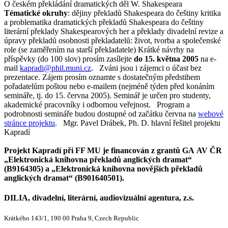
O českém překládání dramatických děl W. Shakespeara
Tématické okruhy
: dějiny překladů Shakespeara do češtiny kritika
a problematika dramatických překladů Shakespeara do češtiny
literární překlady Shakespearových her a překlady divadelní revize a
úpravy překladů osobnosti překladatelů: život, tvorba a společenské
role (se zaměřením na starší překladatele) Krátké návrhy na
příspěvky (do 100 slov) prosím zasílejte
do 15. května 2005
na e-
mail
kapradi@phil.muni.cz
. Zváni jsou i zájemci o účast bez
prezentace. Zájem prosím oznamte s dostatečným předstihem
pořadatelům poštou nebo e-mailem (nejméně týden před konáním
semináře, tj. do 15. června 2005). Seminář je určen pro studenty,
akademické pracovníky i odbornou veřejnost. Program a
podrobnosti semináře budou dostupné od začátku června na
webové
stránce projektu
. Mgr. Pavel Drábek, Ph. D. hlavní řešitel projektu
Kapradí
Projekt Kapradí při FF MU je financován z grantů GA AV ČR
„Elektronická knihovna překladů anglických dramat“
(B9164305) a „Elektronická knihovna novějších překladů
anglických dramat“ (B901640501).
DILIA, divadelní, literární, audiovizuální agentura, z.s.
Krátkého 143/1, 190 00 Praha 9, Czech Republic