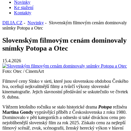
Novinky
Ke stažení
Kontakty
DILIA.CZ
-
Novinky
- Slovenským filmovým cenám dominovaly
snímky Potopa a Otec
Slovenským filmovým cenám dominovaly
snímky Potopa a Otec
15.4.2026
Foto: Otec / CinemArt
Filmové ceny Slnko v sieti, které jsou slovenskou obdobou Českého
lva, oceňují nejkvalitnější filmy a tvůrčí výkony slovenské
kinematografie. Jejich slavnostní předávání se uskutečnilo ve čtvrtek
9. dubna.
Vítězem letošního ročníku se stalo historické drama
Potopa
režiséra
Martina Gondy
vyprávějící příběh z Československa z roku 1980.
Dominovalo v pěti kategoriích a odneslo si také diváckou cenu pro
nejoblíbenější slovenský film za rok 2025. Získalo cenu za nejlepší
filmový scénář, zvuk, scénografii, ženský herecký výkon v hlavní