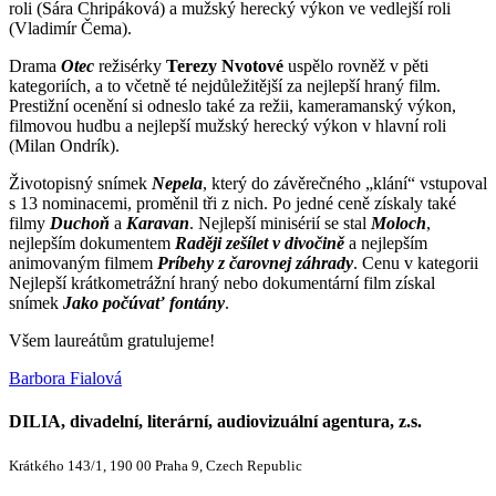
roli (Sára Chripáková) a mužský herecký výkon ve vedlejší roli
(Vladimír Čema).
Drama
Otec
režisérky
Terezy Nvotové
uspělo rovněž v pěti
kategoriích, a to včetně té nejdůležitější za nejlepší hraný film.
Prestižní ocenění si odneslo také za režii, kameramanský výkon,
filmovou hudbu a nejlepší mužský herecký výkon v hlavní roli
(Milan Ondrík).
Životopisný snímek
Nepela
, který do závěrečného „klání“ vstupoval
s 13 nominacemi, proměnil tři z nich. Po jedné ceně získaly také
filmy
Duchoň
a
Karavan
. Nejlepší minisérií se stal
Moloch
,
nejlepším dokumentem
Raději zešílet v divočině
a nejlepším
animovaným filmem
Príbehy z čarovnej záhrady
. Cenu v kategorii
Nejlepší krátkometrážní hraný nebo dokumentární film získal
snímek
Jako počúvať fontány
.
Všem laureátům gratulujeme!
Barbora Fialová
DILIA, divadelní, literární, audiovizuální agentura, z.s.
Krátkého 143/1, 190 00 Praha 9, Czech Republic