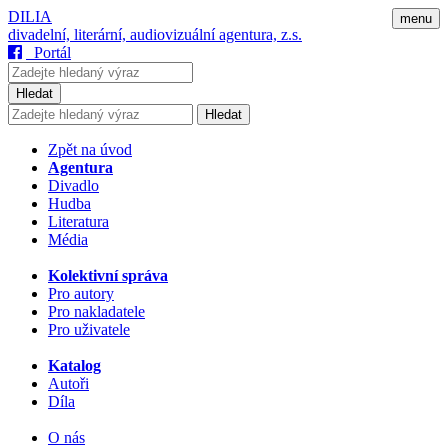
DILIA
menu
divadelní, literární, audiovizuální agentura, z.s.
Portál
Hledat
Hledat
Zpět na úvod
Agentura
Divadlo
Hudba
Literatura
Média
Kolektivní správa
Pro autory
Pro nakladatele
Pro uživatele
Katalog
Autoři
Díla
O nás