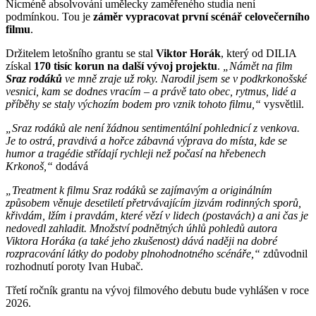
Nicméně absolvování umělecky zaměřeného studia není
podmínkou. Tou je
záměr vypracovat první scénář celovečerního
filmu
.
Držitelem letošního grantu se stal
Viktor Horák
, který od DILIA
získal
170 tisíc korun na další vývoj projektu
.
„Námět na film
Sraz rodáků
ve mně zraje už roky. Narodil jsem se v podkrkonošské
vesnici, kam se dodnes vracím – a právě tato obec, rytmus, lidé a
příběhy se staly výchozím bodem pro vznik tohoto filmu,“
vysvětlil.
„Sraz rodáků ale není žádnou sentimentální pohlednicí z venkova.
Je to ostrá, pravdivá a hořce zábavná výprava do místa, kde se
humor a tragédie střídají rychleji než počasí na hřebenech
Krkonoš,“
dodává
„Treatment k filmu Sraz rodáků se zajímavým a originálním
způsobem věnuje desetiletí přetrvávajícím jizvám rodinných sporů,
křivdám, lžím i pravdám, které vězí v lidech (postavách) a ani čas je
nedovedl zahladit. Množství podnětných úhlů pohledů autora
Viktora Horáka (a také jeho zkušenost) dává naději na dobré
rozpracování látky do podoby plnohodnotného scénáře,“
zdůvodnil
rozhodnutí poroty Ivan Hubač.
Třetí ročník grantu na vývoj filmového debutu bude vyhlášen v roce
2026.