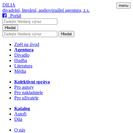
DILIA
menu
divadelní, literární, audiovizuální agentura, z.s.
Portál
Hledat
Hledat
Zpět na úvod
Agentura
Divadlo
Hudba
Literatura
Média
Kolektivní správa
Pro autory
Pro nakladatele
Pro uživatele
Katalog
Autoři
Díla
O nás