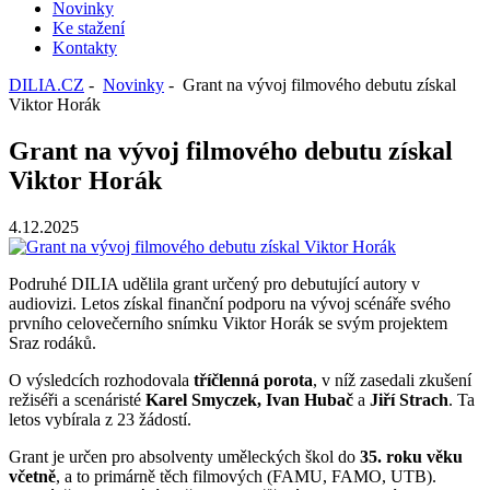
Novinky
Ke stažení
Kontakty
DILIA.CZ
-
Novinky
- Grant na vývoj filmového debutu získal
Viktor Horák
Grant na vývoj filmového debutu získal
Viktor Horák
4.12.2025
Podruhé DILIA udělila grant určený pro debutující autory v
audiovizi. Letos získal finanční podporu na vývoj scénáře svého
prvního celovečerního snímku Viktor Horák se svým projektem
Sraz rodáků.
O výsledcích rozhodovala
tříčlenná porota
, v níž zasedali zkušení
režiséři a scenáristé
Karel Smyczek, Ivan Hubač
a
Jiří Strach
. Ta
letos vybírala z 23 žádostí.
Grant je určen pro absolventy uměleckých škol do
35. roku věku
včetně
, a to primárně těch filmových (FAMU, FAMO, UTB).