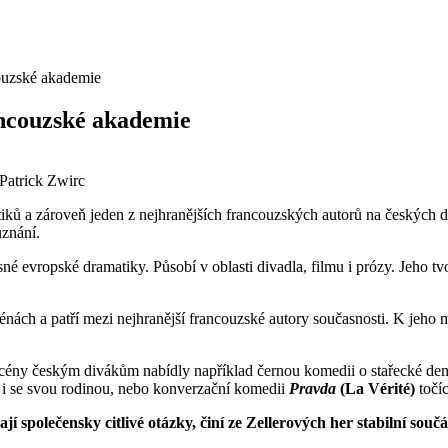
couzské akademie
rancouzské akademie
 Patrick Zwirc
tiků a zároveň jeden z nejhranějších francouzských autorů na českých
uznání.
 evropské dramatiky. Působí v oblasti divadla, filmu i prózy. Jeho tvo
cénách a patří mezi nejhranější francouzské autory současnosti. K jeh
 scény českým divákům nabídly například černou komedii o stařecké d
ou i se svou rodinou, nebo konverzační komedii
Pravda
(La Vérité)
točíc
 společensky citlivé otázky, činí ze Zellerových her stabilní souč