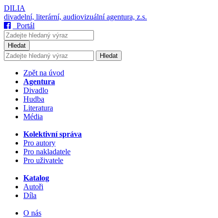
DILIA
divadelní, literární, audiovizuální agentura, z.s.
Portál
Hledat
Hledat
Zpět na úvod
Agentura
Divadlo
Hudba
Literatura
Média
Kolektivní správa
Pro autory
Pro nakladatele
Pro uživatele
Katalog
Autoři
Díla
O nás