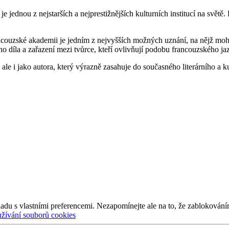
e jednou z nejstarších a nejprestižnějších kulturních institucí na světě
ncouzské akademii je jedním z nejvyšších možných uznání, na nějž mohou
o díla a zařazení mezi tvůrce, kteří ovlivňují podobu francouzského jazy
ale i jako autora, který výrazně zasahuje do současného literárního a ku
adu s vlastními preferencemi. Nezapomínejte ale na to, že zablokování
užívání souborů cookies