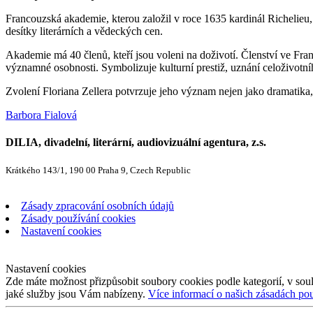
Francouzská akademie, kterou založil v roce 1635 kardinál Richelieu, j
desítky literárních a vědeckých cen.
Akademie má 40 členů, kteří jsou voleni na doživotí. Členství ve Fra
významné osobnosti. Symbolizuje kulturní prestiž, uznání celoživotníh
Zvolení Floriana Zellera potvrzuje jeho význam nejen jako dramatika, 
Barbora Fialová
DILIA, divadelní, literární, audiovizuální agentura, z.s.
Krátkého 143/1, 190 00 Praha 9, Czech Republic
Zásady zpracování osobních údajů
Zásady používání cookies
Nastavení cookies
Nastavení cookies
Zde máte možnost přizpůsobit soubory cookies podle kategorií, v soul
jaké služby jsou Vám nabízeny.
Více informací o našich zásadách po