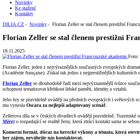
Novinky
Ke stažení
Kontakty
DILIA.CZ
-
Novinky
- Florian Zeller se stal členem prestižní Fran
Florian Zeller se stal členem prestižní F
18.11.2025
Foto:
Florian Zeller, jeden z nejvýraznějších současných evropských drama
(Académie française). Získal tak jedno z nejprestižnějších kulturních 
Florian Zeller
se dlouhodobě řadí mezi nejvýznamnější tvůrce současné
schopnost tematizovat křehkost lidské paměti, identity a vztahů.
Jeho hry se pravidelně uvádějí na předních evropských i světových s
mu vynesla
Oscara za nejlepší adaptovaný scénář
.
Zellerova díla se v českých divadlech uvádějí pravidelně. Tuzemské
Mère)
o rozpadající se realitě ženy, která ztrácí kontakt sama se seb
Komorní formát, důraz na herecké výkony a témata, která otevírají
her zájem, neváhejte nás kontaktovat.