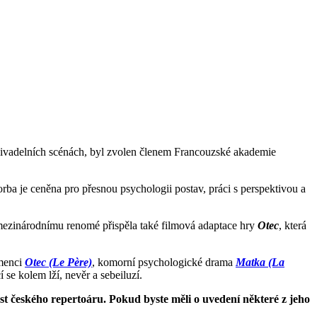
 divadelních scénách, byl zvolen členem Francouzské akademie
rba je ceněna pro přesnou psychologii postav, práci s perspektivou a
o mezinárodnímu renomé přispěla také filmová adaptace hry
Otec
, která
emenci
Otec (Le Père)
, komorní psychologické drama
Matka
(La
í se kolem lží, nevěr a sebeiluzí.
ást českého repertoáru. Pokud byste měli o uvedení některé z jeho