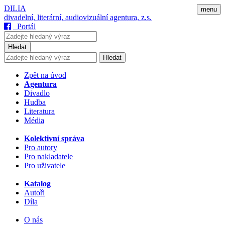
DILIA
menu
divadelní, literární, audiovizuální agentura, z.s.
Portál
Hledat
Hledat
Zpět na úvod
Agentura
Divadlo
Hudba
Literatura
Média
Kolektivní správa
Pro autory
Pro nakladatele
Pro uživatele
Katalog
Autoři
Díla
O nás