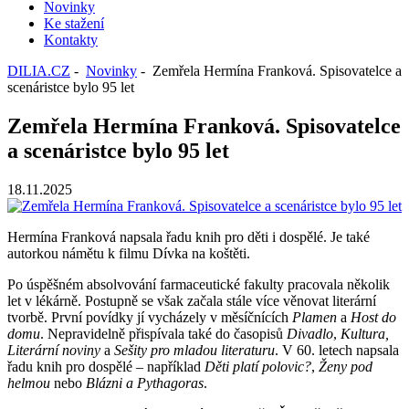
Novinky
Ke stažení
Kontakty
DILIA.CZ
-
Novinky
- Zemřela Hermína Franková. Spisovatelce a
scenáristce bylo 95 let
Zemřela Hermína Franková. Spisovatelce
a scenáristce bylo 95 let
18.11.2025
Hermína Franková napsala řadu knih pro děti i dospělé. Je také
autorkou námětu k filmu Dívka na koštěti.
Po úspěšném absolvování farmaceutické fakulty pracovala několik
let v lékárně. Postupně se však začala stále více věnovat literární
tvorbě. První povídky jí vycházely v měsíčnících
Plamen
a
Host do
domu
. Nepravidelně přispívala také do časopisů
Divadlo
,
Kultura,
Literární noviny
a
Sešity pro mladou literaturu
. V 60. letech napsala
řadu knih pro dospělé – například
Děti platí polovic?
,
Ženy pod
helmou
nebo
Blázni a Pythagoras
.