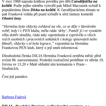
V roce 1968 napsala krátkou povídku pro děti
Čarodějnička na
koštěti
. Podle jejího námětu vytvořil pak Miloš Macourek scénář k
populárnímu filmu
Dívka na koštěti
. K čarodějnickému tématu se
pak Franková vrátila při psaní scénáře k sérii fantasy komedií
Ohnivé ženy
.
“Hermína byla vždycky zvědavá na vše, co se děje v literárním
světě, tedy i v PEN klubu, měla ráda ‘drby’. Paměť jí i ve vysokém
věku dobře sloužila, ráda taky vzpomínala a vyprávěla o všech
svých osobních i pracovních setkáních s kolegy spisovateli nebo
filmaři, vždycky s ní byla legrace,”
vzpomíná na Hermínu
Frankovou PEN klub, který o její smrti informoval.
Dlouhodobá členka DILIA Hermína Franková zemřela měsíc před
svými 96. narozeninami. Poslední rozloučení proběhne ve středu 19.
června ve 13.20 v Malé obřadní síni krematoria v Praze -
Strašnicích.
Čest její památce.
Barbora Fialová