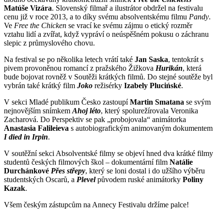
Matúše Vizára
. Slovenský filmař a ilustrátor obdržel na festivalu
cenu již v roce 2013, a to díky svému absolventskému filmu
Pandy
.
Ve
Free the Chicken
se vrací ke svému zájmu o etický rozměr
vztahu lidí a zvířat, když vypráví o neúspěšném pokusu o záchranu
slepic z průmyslového chovu.
Na festival se po několika letech vrátí také
Jan Saska
, tentokrát s
pivem provoněnou romancí z pražského Žižkova
Hurikán
, která
bude bojovat rovněž v Soutěži krátkých filmů. Do stejné soutěže byl
vybrán také krátký film
Joko
režisérky
Izabely Plucińské
.
V sekci Mladé publikum Česko zastoupí
Martin Smatana
se svým
nejnovějším snímkem
Ahoj léto
, který spolurežírovala Veronika
Zacharová. Do Perspektiv se pak „probojovala“ animátorka
Anastasia Falileieva
s autobiografickým animovaným dokumentem
I died in Irpin
.
V soutěžní sekci Absolventské filmy se objeví hned dva krátké filmy
studentů českých filmových škol – dokumentární film
Natálie
Durchánkové
Přes střepy
, který se loni dostal i do užšího výběru
studentských Oscarů, a
Plevel
původem ruské animátorky
Poliny
Kazak
.
Všem českým zástupcům na Annecy Festivalu držíme palce!