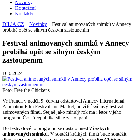
Novinky
Ke stažení
Kontakty
DILIA.CZ
-
Novinky
- Festival animovaných snímků v Annecy
probíhá opět se silným českým zastoupením
Festival animovaných snímků v Annecy
probíhá opět se silným českým
zastoupením
10.6.2024
Foto: Free the Chickens
Ve Francii v neděli 9. června odstartoval Annecy International
Animation Film Festival and Market, největší světový festival
animovaných filmů. Stejně jako minulý rok má i letos v jeho
programu Česká republika silné zastoupení.
Do festivalového programu se dostalo hned
7 českých
animovaných snímků
. V soutěži krátkých filmů bude soutěžit
dlouho očekávaný krátkometrážní snímek
Free the Chickens