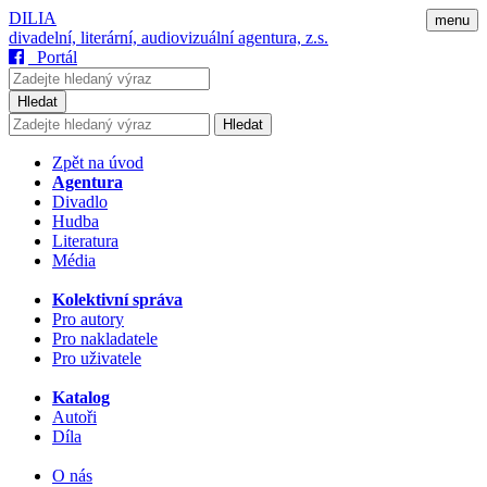
DILIA
menu
divadelní, literární, audiovizuální agentura, z.s.
Portál
Hledat
Hledat
Zpět na úvod
Agentura
Divadlo
Hudba
Literatura
Média
Kolektivní správa
Pro autory
Pro nakladatele
Pro uživatele
Katalog
Autoři
Díla
O nás