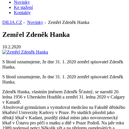
Novinky
Ke stažení
Kontakty
DILIA.CZ
-
Novinky
- Zemřel Zdeněk Hanka
Zemřel Zdeněk Hanka
10.2.2020
S lítostí oznamujeme, že dne 31. 1. 2020 zemřel spisovatel Zdeněk
Hanka.
S lítostí oznamujeme, že dne 31. 1. 2020 zemřel spisovatel Zdeněk
Hanka.
Zdeněk Hanka, vlastním jménem Zdeněk Šťastný, se narodil 20.
ledna 1956 v Uherském Hradišti a zemřel 31. ledna 2020 v Calgary
v Kanadě.
Absolvoval gymnázium a vystudoval medicínu na Fakultě dětského
lékařství Univerzity Karlovy v Praze. Po studiích působil jako
dětský lékař v Kadani, později získal místo jako novorozenecký
lékař v Ústavu pro péči o matku a dítě v Praze Podolí. Na jaře roku
1989 podepsal petici Několik vět a na přelomu osmdesátých a