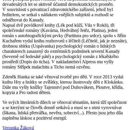
devadesátých let se aktivně účastnil demokratických proměn.
V souvislosti s privatizací zdravotnického zařízení, jehož byl
ředitelem, se setkal s nátlakem vnějších subjektů a rozhodl se
odstěhovat do Kanady.
Napsal dvě povídkové knihy (Lék pod kůží, Vila v Rokli), tři
společenské romány (Kavárna, Hedvábný řetěz, Platina), jeden
román s autobiografickými prvky (Partitura pro srdce), spolu s Jiřím
Kuchařem vydal knihu rozhovorů s léčiteli (Léčitelé, jak je neznáte),
drobnou sbírku (Uspávanka) psychologický román o lidských
charakterech zasazený do extrémních podmínek severní Kanady
(Severně od šedesáté páté) a psychologický román z lékařského
prostředí (Dopis do ticha). V nakladatelství Alpress mu vyšly
romány Střípek malachitu a Ticho nemá ozvěnu.
Zdeněk Hanka se také věnoval tvorbě pro děti. V roce 2013 vydal
knihu Hry a hrátky se zvířátky, kterou ilustrovaly děti z Klokánku.
Dále mu vyšly knížky Tajemství pod Duhovákem, Ploutve, křídla,
kopyta a Pro radost dětem.
Ve svých literárních dílech se věnoval tématům, která tíží společnost
a se kterými se člověk denně setkává a musí se s nimi vyrovnávat
(šikana, lidská přetvářka, nevěra, sobectví...). Přesto jsou jeho díla
naplněna láskou a pozitivní energií.
Veronika Žáková