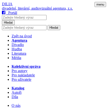
DILIA
menu
divadelní, literární, audiovizuální agentura, z.s.
Portál
Hledat
Hledat
Zpět na úvod
Agentura
Divadlo
Hudba
Literatura
Média
Kolektivní správa
Pro autory
Pro nakladatele
Pro uživatele
Katalog
Autoři
Díla
O nás