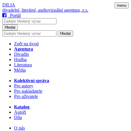
DILIA
menu
divadelní, literární, audiovizuální agentura, z.s.
Portál
Hledat
Hledat
Zpět na úvod
Agentura
Divadlo
Hudba
Literatura
Média
Kolektivní správa
Pro autory
Pro nakladatele
Pro uživatele
Katalog
Autoři
Díla
O nás