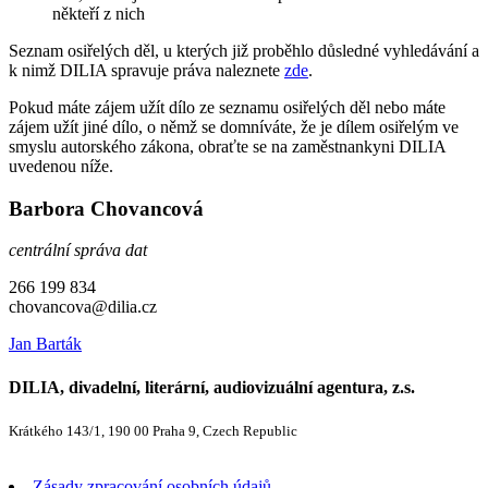
někteří z nich
Seznam osiřelých děl, u kterých již proběhlo důsledné vyhledávání a
k nimž DILIA spravuje práva naleznete
zde
.
Pokud máte zájem užít dílo ze seznamu osiřelých děl nebo máte
zájem užít jiné dílo, o němž se domníváte, že je dílem osiřelým ve
smyslu autorského zákona, obraťte se na zaměstnankyni DILIA
uvedenou níže.
Barbora Chovancová
centrální správa dat
266 199 834
chovancova@dilia.cz
Jan Barták
DILIA, divadelní, literární, audiovizuální agentura, z.s.
Krátkého 143/1, 190 00 Praha 9, Czech Republic
Zásady zpracování osobních údajů