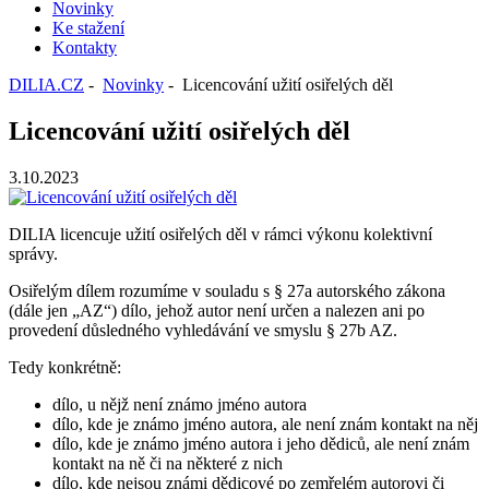
Novinky
Ke stažení
Kontakty
DILIA.CZ
-
Novinky
- Licencování užití osiřelých děl
Licencování užití osiřelých děl
3.10.2023
DILIA licencuje užití osiřelých děl v rámci výkonu kolektivní
správy.
Osiřelým dílem rozumíme v souladu s § 27a autorského zákona
(dále jen „AZ“) dílo, jehož autor není určen a nalezen ani po
provedení důsledného vyhledávání ve smyslu § 27b AZ.
Tedy konkrétně:
dílo, u nějž není známo jméno autora
dílo, kde je známo jméno autora, ale není znám kontakt na něj
dílo, kde je známo jméno autora i jeho dědiců, ale není znám
kontakt na ně či na některé z nich
dílo, kde nejsou známi dědicové po zemřelém autorovi či