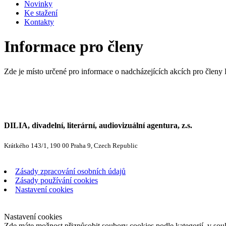
Novinky
Ke stažení
Kontakty
Informace pro členy
Zde je místo určené pro informace o nadcházejících akcích pro členy 
DILIA, divadelní, literární, audiovizuální agentura, z.s.
Krátkého 143/1, 190 00 Praha 9, Czech Republic
Zásady zpracování osobních údajů
Zásady používání cookies
Nastavení cookies
Nastavení cookies
Zde máte možnost přizpůsobit soubory cookies podle kategorií, v soul