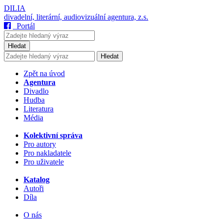
DILIA
divadelní, literární, audiovizuální agentura, z.s.
Portál
Hledat
Hledat
Zpět na úvod
Agentura
Divadlo
Hudba
Literatura
Média
Kolektivní správa
Pro autory
Pro nakladatele
Pro uživatele
Katalog
Autoři
Díla
O nás