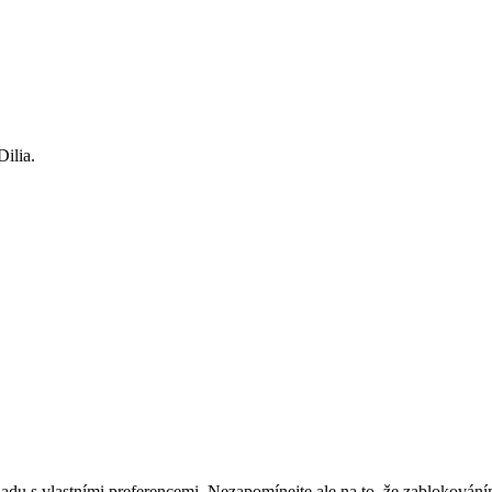
Dilia.
adu s vlastními preferencemi. Nezapomínejte ale na to, že zablokování