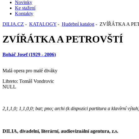
Novinky
Ke stažení
Kontakty
DILIA.CZ
-
KATALOGY
-
Hudební katalog
- ZVÍŘÁTKA A PE
ZVÍŘÁTKA A PETROVŠTÍ
Boháč Josef (1929 - 2006)
Malá opera pro malé diváky
Libreto: Tomáš Vondrovic
NULL
2,1,1,0; 1,1,0,0; bat; pno; archi (k dispozici partitura a klavírní výtah
DILIA, divadelní, literární, audiovizuální agentura, z.s.