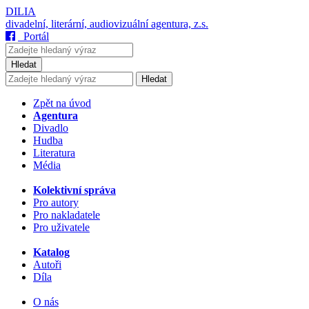
DILIA
divadelní, literární, audiovizuální agentura, z.s.
Portál
Hledat
Hledat
Zpět na úvod
Agentura
Divadlo
Hudba
Literatura
Média
Kolektivní správa
Pro autory
Pro nakladatele
Pro uživatele
Katalog
Autoři
Díla
O nás