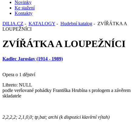
Novinky
Ke stažení
Kontakty
DILIA.CZ
-
KATALOGY
-
Hudební katalog
- ZVÍŘÁTKA A
LOUPEŽNÍCI
ZVÍŘÁTKA A LOUPEŽNÍCI
Kadlec Jaroslav (1914 - 1989)
Opera o 1 dějství
Libreto: NULL
podle veršované pohádky Františka Hrubína s prologem a závěrem
skladatele
2,2,2,2; 2,1,0,0; tp,bat; archi (k dispozici klavírní výtah)