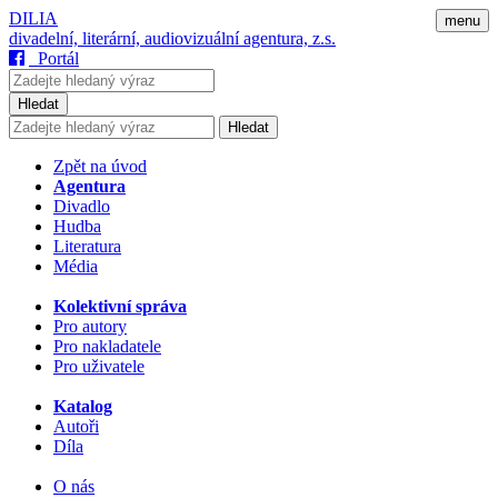
DILIA
menu
divadelní, literární, audiovizuální agentura, z.s.
Portál
Hledat
Hledat
Zpět na úvod
Agentura
Divadlo
Hudba
Literatura
Média
Kolektivní správa
Pro autory
Pro nakladatele
Pro uživatele
Katalog
Autoři
Díla
O nás