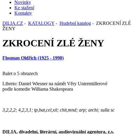
Novinky
Ke stažení
Kontakty
DILIA.CZ
-
KATALOGY
-
Hudební katalog
- ZKROCENÍ ZLÉ
ŽENY
ZKROCENÍ ZLÉ ŽENY
Flosman Oldřich (1925 - 1998)
Balet o 5 obrazech
Libreto: Daniel Wiesner na námět Věry Untermüllerové
podle komedie Williama Shakespeara
3,2,2,2; 4,2,3,1; tp,bat,cel,xil; chit,mnd; arp; archi; sulla sc
DILIA, divadelní, literární, audiovizuální agentura, z.s.