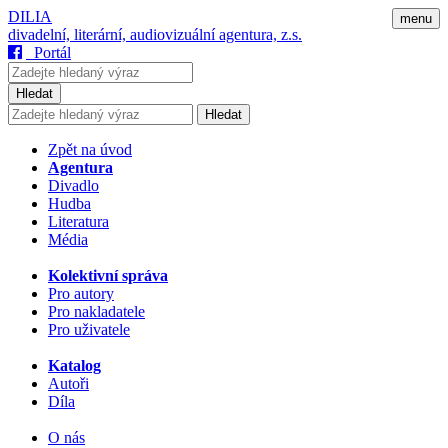
DILIA
menu
divadelní, literární, audiovizuální agentura, z.s.
Portál
Hledat
Hledat
Zpět na úvod
Agentura
Divadlo
Hudba
Literatura
Média
Kolektivní správa
Pro autory
Pro nakladatele
Pro uživatele
Katalog
Autoři
Díla
O nás