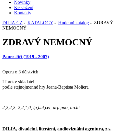
Novinky
Ke stažení
Kontakty
DILIA.CZ
-
KATALOGY
-
Hudební katalog
- ZDRAVÝ
NEMOCNÝ
ZDRAVÝ NEMOCNÝ
Pauer Jiří (1919 - 2007)
Opera o 3 dějstvích
Libreto: skladatel
podle stejnojmenné hry Jeana-Baptista Moliera
2,2,2,2; 2,2,1,0; tp,bat,cel; arp,pno; archi
DILIA, divadelní, literární, audiovizuální agentura, z.s.