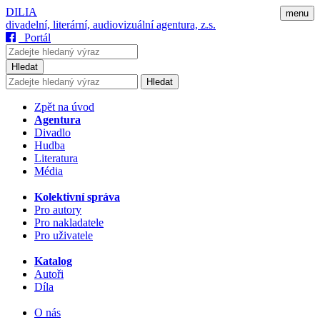
DILIA
menu
divadelní, literární, audiovizuální agentura, z.s.
Portál
Hledat
Hledat
Zpět na úvod
Agentura
Divadlo
Hudba
Literatura
Média
Kolektivní správa
Pro autory
Pro nakladatele
Pro uživatele
Katalog
Autoři
Díla
O nás