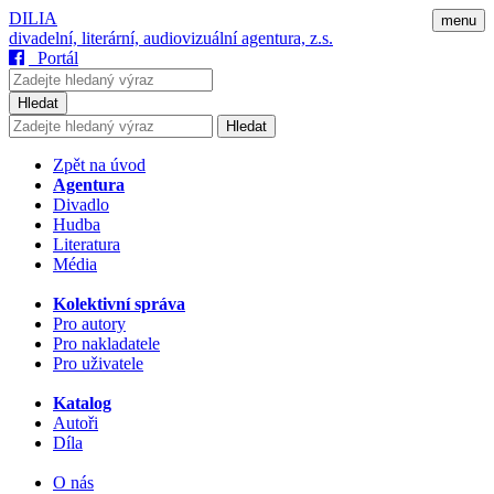
DILIA
menu
divadelní, literární, audiovizuální agentura, z.s.
Portál
Hledat
Hledat
Zpět na úvod
Agentura
Divadlo
Hudba
Literatura
Média
Kolektivní správa
Pro autory
Pro nakladatele
Pro uživatele
Katalog
Autoři
Díla
O nás