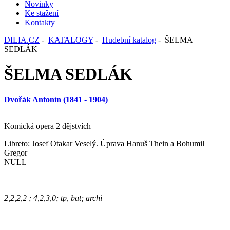
Novinky
Ke stažení
Kontakty
DILIA.CZ
-
KATALOGY
-
Hudební katalog
- ŠELMA
SEDLÁK
ŠELMA SEDLÁK
Dvořák Antonín (1841 - 1904)
Komická opera 2 dějstvích
Libreto: Josef Otakar Veselý. Úprava Hanuš Thein a Bohumil
Gregor
NULL
2,2,2,2 ; 4,2,3,0; tp, bat; archi