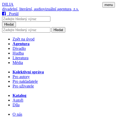
DILIA
menu
divadelní, literární, audiovizuální agentura, z.s.
Portál
Hledat
Hledat
Zpět na úvod
Agentura
Divadlo
Hudba
Literatura
Média
Kolektivní správa
Pro autory
Pro nakladatele
Pro uživatele
Katalog
Autoři
Díla
O nás