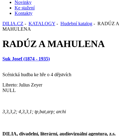
Novinky
Ke stažení
Kontakty
DILIA.CZ
-
KATALOGY
-
Hudební katalog
- RADÚZ A
MAHULENA
RADÚZ A MAHULENA
Suk Josef (1874 - 1935)
Scénická hudba ke hře o 4 dějstvích
Libreto: Julius Zeyer
NULL
3,3,3,2; 4,3,3,1; tp,bat,arp; archi
DILIA, divadelní, literární, audiovizuální agentura, z.s.