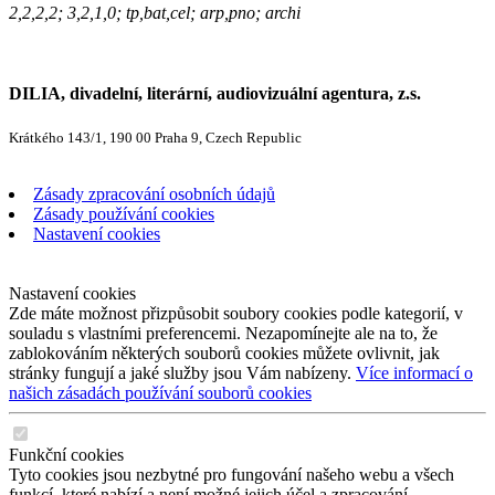
2,2,2,2; 3,2,1,0; tp,bat,cel; arp,pno; archi
DILIA, divadelní, literární, audiovizuální agentura, z.s.
Krátkého 143/1, 190 00 Praha 9, Czech Republic
Zásady zpracování osobních údajů
Zásady používání cookies
Nastavení cookies
Nastavení cookies
Zde máte možnost přizpůsobit soubory cookies podle kategorií, v
souladu s vlastními preferencemi. Nezapomínejte ale na to, že
zablokováním některých souborů cookies můžete ovlivnit, jak
stránky fungují a jaké služby jsou Vám nabízeny.
Více informací o
našich zásadách používání souborů cookies
Funkční cookies
Tyto cookies jsou nezbytné pro fungování našeho webu a všech
funkcí, které nabízí a není možné jejich účel a zpracování