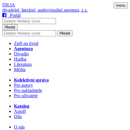
DILIA
menu
divadelní, literární, audiovizuální agentura, z.s.
Portál
Hledat
Hledat
Zpět na úvod
Agentura
Divadlo
Hudba
Literatura
Média
Kolektivní správa
Pro autory
Pro nakladatele
Pro uživatele
Katalog
Autoři
Díla
O nás