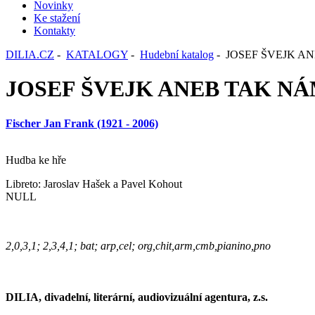
Novinky
Ke stažení
Kontakty
DILIA.CZ
-
KATALOGY
-
Hudební katalog
- JOSEF ŠVEJK A
JOSEF ŠVEJK ANEB TAK NÁ
Fischer Jan Frank (1921 - 2006)
Hudba ke hře
Libreto: Jaroslav Hašek a Pavel Kohout
NULL
2,0,3,1; 2,3,4,1; bat; arp,cel; org,chit,arm,cmb,pianino,pno
DILIA, divadelní, literární, audiovizuální agentura, z.s.