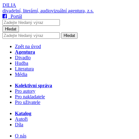
DILIA
divadelní, literární, audiovizuální agentura, z.s.
Portál
Hledat
Hledat
Zpět na úvod
Agentura
Divadlo
Hudba
Literatura
Média
Kolektivní správa
Pro autory
Pro nakladatele
Pro uživatele
Katalog
Autoři
Díla
O nás