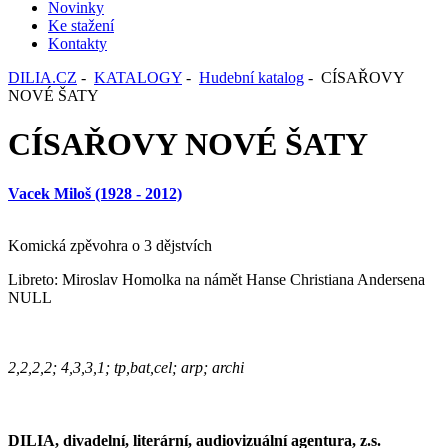
Novinky
Ke stažení
Kontakty
DILIA.CZ
-
KATALOGY
-
Hudební katalog
- CÍSAŘOVY
NOVÉ ŠATY
CÍSAŘOVY NOVÉ ŠATY
Vacek Miloš (1928 - 2012)
Komická zpěvohra o 3 dějstvích
Libreto: Miroslav Homolka na námět Hanse Christiana Andersena
NULL
2,2,2,2; 4,3,3,1; tp,bat,cel; arp; archi
DILIA, divadelní, literární, audiovizuální agentura, z.s.