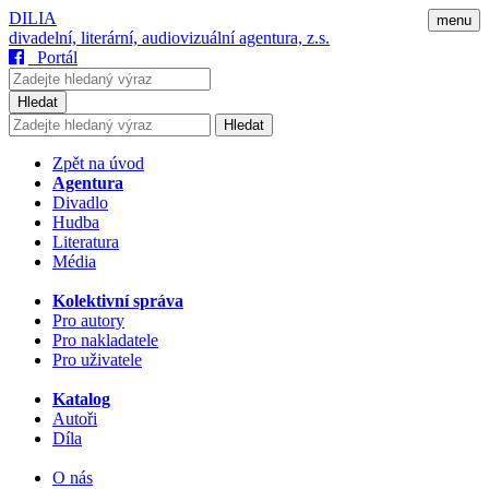
DILIA
menu
divadelní, literární, audiovizuální agentura, z.s.
Portál
Hledat
Hledat
Zpět na úvod
Agentura
Divadlo
Hudba
Literatura
Média
Kolektivní správa
Pro autory
Pro nakladatele
Pro uživatele
Katalog
Autoři
Díla
O nás