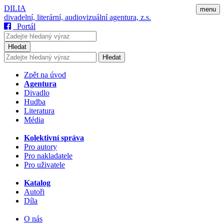
DILIA
menu
divadelní, literární, audiovizuální agentura, z.s.
Portál
Hledat
Hledat
Zpět na úvod
Agentura
Divadlo
Hudba
Literatura
Média
Kolektivní správa
Pro autory
Pro nakladatele
Pro uživatele
Katalog
Autoři
Díla
O nás