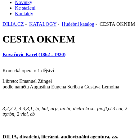
Novinky
Ke stažení
Kontakty
DILIA.CZ
-
KATALOGY
-
Hudební katalog
- CESTA OKNEM
CESTA OKNEM
Kovařovic Karel (1862 - 1920)
Komická opera o 1 dějství
Libreto: Emanuel Züngel
podle námětu Augustina Eugena Scriba a Gustava Lemoina
3,2,2,2; 4,3,3,1; tp, bat; arp; archi; dietro la sc: pic,fl,cl,3 cor, 2
tr,trbn, 2 viol, cb
DILIA, divadelní, literární, audiovizuální agentura, z.s.