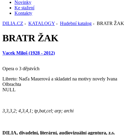
Novinky
Ke stažení
Kontakty
DILIA.CZ
-
KATALOGY
-
Hudební katalog
- BRATR ŽAK
BRATR ŽAK
Vacek Miloš (1928 - 2012)
Opera o 3 dějstvích
Libreto: Naďa Mauerová a skladatel na motivy novely Ivana
Olbrachta
NULL
3,3,3,2; 4,3,4,1; tp,bat,cel; arp; archi
DILIA, divadelní, literární, audiovizuální agentura, z.s.