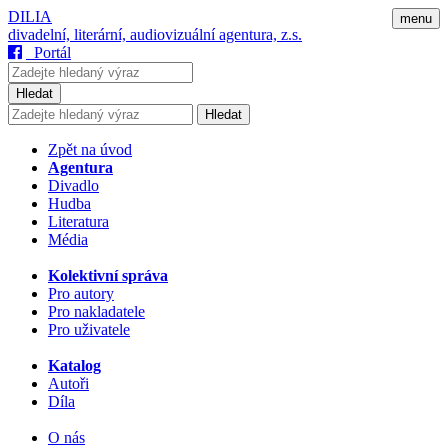
DILIA
menu
divadelní, literární, audiovizuální agentura, z.s.
Portál
Hledat
Hledat
Zpět na úvod
Agentura
Divadlo
Hudba
Literatura
Média
Kolektivní správa
Pro autory
Pro nakladatele
Pro uživatele
Katalog
Autoři
Díla
O nás