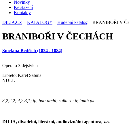
Novinky
Ke stažení
Kontakty
DILIA.CZ
-
KATALOGY
-
Hudební katalog
- BRANIBOŘI V 
BRANIBOŘI V ČECHÁCH
Smetana Bedřich (1824 - 1884)
Opera o 3 dějstvích
Libreto: Karel Sabina
NULL
3,2,2,2; 4,2,3,1; tp, bat; archi; sulla sc: tr, tamb pic
DILIA, divadelní, literární, audiovizuální agentura, z.s.