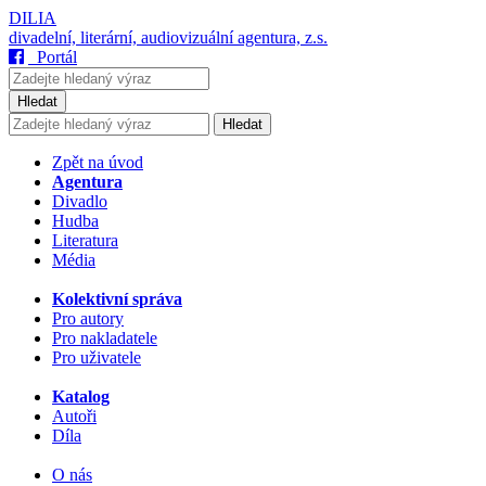
DILIA
divadelní, literární, audiovizuální agentura, z.s.
Portál
Hledat
Hledat
Zpět na úvod
Agentura
Divadlo
Hudba
Literatura
Média
Kolektivní správa
Pro autory
Pro nakladatele
Pro uživatele
Katalog
Autoři
Díla
O nás