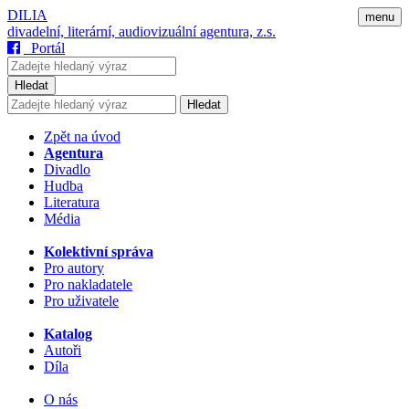
DILIA
menu
divadelní, literární, audiovizuální agentura, z.s.
Portál
Hledat
Hledat
Zpět na úvod
Agentura
Divadlo
Hudba
Literatura
Média
Kolektivní správa
Pro autory
Pro nakladatele
Pro uživatele
Katalog
Autoři
Díla
O nás