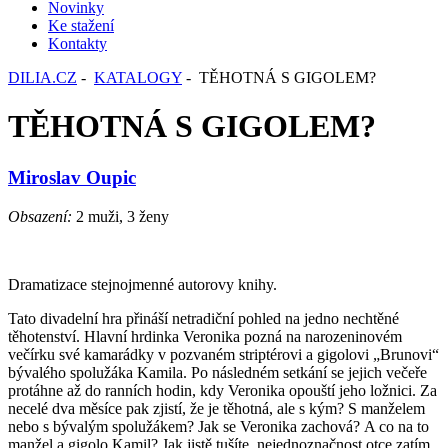
Novinky
Ke stažení
Kontakty
DILIA.CZ
-
KATALOGY
- TĚHOTNÁ S GIGOLEM?
TĚHOTNÁ S GIGOLEM?
Miroslav Oupic
Obsazení:
2 muži, 3 ženy
Dramatizace stejnojmenné autorovy knihy.
Tato divadelní hra přináší netradiční pohled na jedno nechtěné
těhotenství. Hlavní hrdinka Veronika pozná na narozeninovém
večírku své kamarádky v pozvaném striptérovi a gigolovi „Brunovi“
bývalého spolužáka Kamila. Po následném setkání se jejich večeře
protáhne až do ranních hodin, kdy Veronika opouští jeho ložnici. Za
necelé dva měsíce pak zjistí, že je těhotná, ale s kým? S manželem
nebo s bývalým spolužákem? Jak se Veronika zachová? A co na to
manžel a gigolo Kamil? Jak jistě tušíte, nejednoznačnost otce zatím