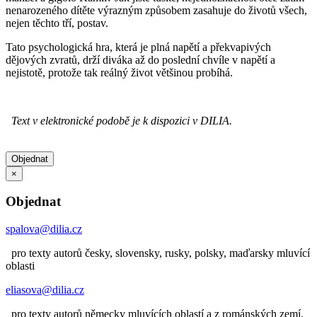
nenarozeného dítěte výrazným způsobem zasahuje do životů všech,
nejen těchto tří, postav.
Tato psychologická hra, která je plná napětí a překvapivých
dějových zvratů, drží diváka až do poslední chvíle v napětí a
nejistotě, protože tak reálný život většinou probíhá.
Text v elektronické podobě je k dispozici v DILIA.
Objednat
×
Objednat
spalova@dilia.cz
pro texty autorů česky, slovensky, rusky, polsky, maďarsky mluvící
oblasti
eliasova@dilia.cz
pro texty autorů německy mluvících oblastí a z románských zemí,