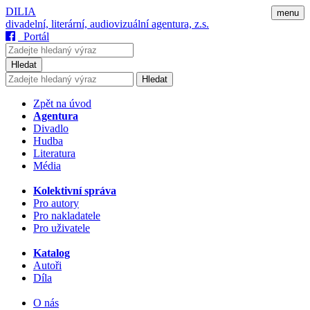
DILIA
menu
divadelní, literární, audiovizuální agentura, z.s.
Portál
Hledat
Hledat
Zpět na úvod
Agentura
Divadlo
Hudba
Literatura
Média
Kolektivní správa
Pro autory
Pro nakladatele
Pro uživatele
Katalog
Autoři
Díla
O nás