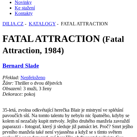
Novinky
Ke stažení
Kontakty
DILIA.CZ
-
KATALOGY
- FATAL ATTRACTION
FATAL ATTRACTION
(Fatal
Attraction, 1984)
Bernard Slade
Překlad:
Nepřeloženo
Žánr:
Thriller o dvou dějstvích
Obsazení:
3 muži, 3 ženy
Dekorace:
pokoj
35-letá, zvolna odkvétající herečka Blair je mistryní ve splétání
pavoučích sítí. Na tomto talentu by nebylo nic špatného, kdyby se
kolem ní nezačaly kupit mrtvoly. Jejího druhého manžela zavraždí
paparazzi - fotograf, který ji sleduje již patnáct let. Proč? Smrt jejího
prvního manžela také není vyjasněna a když se s tímto světem