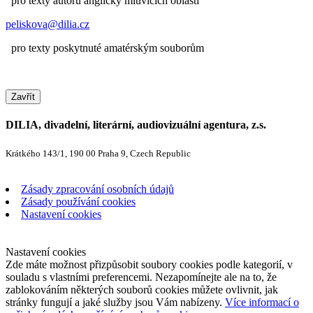
pro texty autorů anglicky mluvících oblastí
peliskova@dilia.cz
pro texty poskytnuté amatérským souborům
Zavřít
DILIA, divadelní, literární, audiovizuální agentura, z.s.
Krátkého 143/1, 190 00 Praha 9, Czech Republic
Zásady zpracování osobních údajů
Zásady používání cookies
Nastavení cookies
Nastavení cookies
Zde máte možnost přizpůsobit soubory cookies podle kategorií, v
souladu s vlastními preferencemi. Nezapomínejte ale na to, že
zablokováním některých souborů cookies můžete ovlivnit, jak
stránky fungují a jaké služby jsou Vám nabízeny.
Více informací o