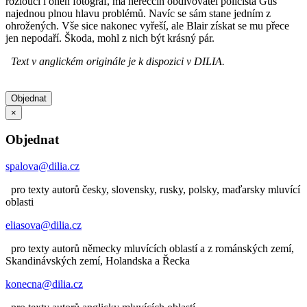
rozloučí i onen fotograf, má hereččin obdivovatel policista Gus
najednou plnou hlavu problémů. Navíc se sám stane jedním z
ohrožených. Vše sice nakonec vyřeší, ale Blair získat se mu přece
jen nepodaří. Škoda, mohl z nich být krásný pár.
Text v anglickém originále je k dispozici v DILIA.
Objednat
×
Objednat
spalova@dilia.cz
pro texty autorů česky, slovensky, rusky, polsky, maďarsky mluvící
oblasti
eliasova@dilia.cz
pro texty autorů německy mluvících oblastí a z románských zemí,
Skandinávských zemí, Holandska a Řecka
konecna@dilia.cz