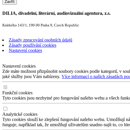
Zavřít
DILIA, divadelní, literární, audiovizuální agentura, z.s.
Krátkého 143/1, 190 00 Praha 9, Czech Republic
Zásady zpracování osobních údajů
Zásady používání cookies
Nastavení cookies
Nastavení cookies
Zde máte možnost přizpůsobit soubory cookies podle kategorií, v soul
jaké služby jsou Vám nabízeny.
Více informací o našich zásadách po
Funkční cookies
Tyto cookies jsou nezbytné pro fungování našeho webu a všech funkcí,
Analytické cookies
Tyto cookies slouží ke zlepšení fungování našeho webu. Umožňují nám
funguje, například tak, že umožňují uživatelům snadno najít to, co hl