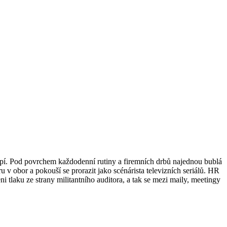
í. Pod povrchem každodenní rutiny a firemních drbů najednou bublá
 v obor a pokouší se prorazit jako scénárista televizních seriálů. HR
aveni tlaku ze strany militantního auditora, a tak se mezi maily, meetingy