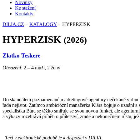
Novinky
Ke stažení
Kontakty
DILIA.CZ
-
KATALOGY
- HYPERZISK
HYPERZISK
(2026)
Zlatko Teskere
Obsazení:
2 – 4 muži, 2 ženy
Do skandálem poznamenané marketingové agentury nečekaně vtrhne ta
řada nejistot. Zatímco ambiciózní manažerka Klára bojuje o uznání a 
specialistka Bára se těžko smiřuje se svou novou funkcí, ale agenturni
a výkazy rozehrává příběh o přátelství, zradě a nekonečném růstu, jez
Text v elektronické podobě je k dispozici v DILIA.