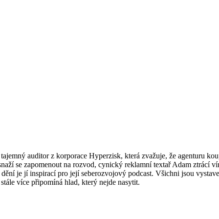
jemný auditor z korporace Hyperzisk, která zvažuje, že agenturu koup
snaží se zapomenout na rozvod, cynický reklamní textař Adam ztrácí víru
́ dění je jí inspirací pro její seberozvojový podcast. Všichni jsou vyst
̌ stále více připomíná hlad, který nejde nasytit.