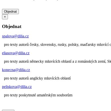
Objednat
×
Objednat
spalova@dilia.cz
pro texty autorů česky, slovensky, rusky, polsky, maďarsky mluvící o
eliasova@dilia.cz
pro texty autorů německy mluvících oblastí a z románských zemí, 
konecna@dilia.cz
pro texty autorů anglicky mluvících oblastí
peliskova@dilia.cz
pro texty poskytnuté amatérským souborům