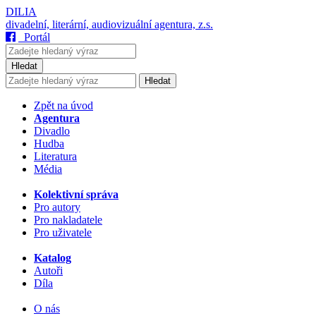
DILIA
divadelní, literární, audiovizuální agentura, z.s.
Portál
Hledat
Hledat
Zpět na úvod
Agentura
Divadlo
Hudba
Literatura
Média
Kolektivní správa
Pro autory
Pro nakladatele
Pro uživatele
Katalog
Autoři
Díla
O nás